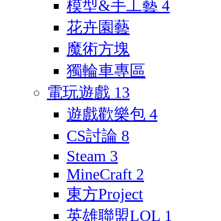
模型&手工藝
4
花卉園藝
魔術方塊
獨輪車專區
電玩遊戲
13
遊戲歡樂包
4
CS討論
8
Steam
3
MineCraft
2
東方Project
英雄聯盟LOL
1