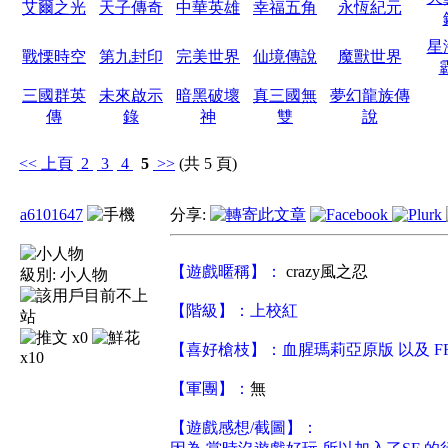
艾爾之光
天子傳奇
中華英雄
幸福五角
永恆紀元
星
戰慄時空
第九封印
完美世界
仙境傳說
魔獸世界
三國群英
未來啟示
暗黑破壞
真三國無
夢幻龍族傳
傳
錄
神
雙
說
<<
上頁
2
3
4
5
>>
(共 5 頁)
a6101647
分享:
【遊戲暱稱】：
crazy風之忍
級別:
小人物
【階級】：上校紅
x0
【喜好槍枝】：血腥瑪莉亞原版 以及 F
x10
【軍團】：
無
【遊戲感想/截圖】：