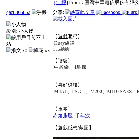
[41 樓]
From：臺灣中華電信股份有限公
qaz8866852
分享:
級別:
小人物
【
遊戲
暱稱】：
Kuay旋律 、
Cute糖糖
x0
x3
【階級】：
中校綠、4星棕
【喜好槍枝】：
M4A1、PSG-1、M200、M110 SASS、
【軍團】：
赤焰燕魘_千年淚
【遊戲感想/截圖】：