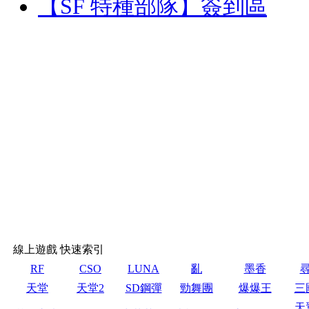
【SF 特種部隊】簽到區
線上遊戲 快速索引
RF
CSO
LUNA
亂
墨香
天堂
天堂2
SD鋼彈
勁舞團
爆爆王
三
天