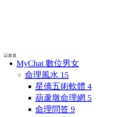
MyChat 數位男女
命理風水
15
星僑五術軟體
4
葫蘆墩命理網
5
命理問答
9