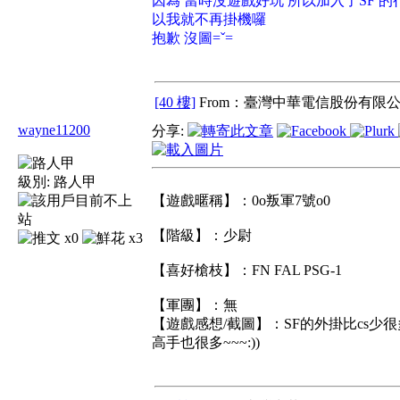
因為 當時沒遊戲好玩 所以加入了SF 的行
以我就不再掛機囉
抱歉 沒圖=ˇ=
[40 樓]
From：臺灣中華電信股份有限公
wayne11200
分享:
級別:
路人甲
【遊戲暱稱】：0o叛軍7號o0
【階級】：少尉
x0
x3
【喜好槍枝】：FN FAL PSG-1
【軍團】：無
【遊戲感想/截圖】：SF的外掛比cs少
高手也很多~~~:))