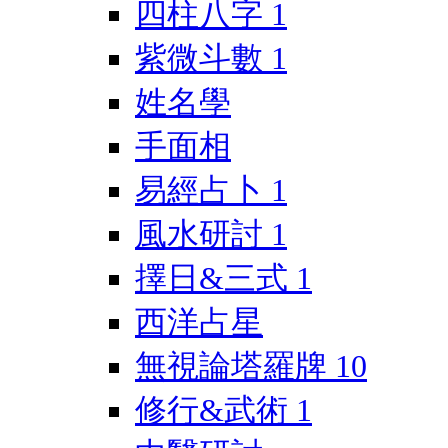
四柱八字
1
紫微斗數
1
姓名學
手面相
易經占卜
1
風水研討
1
擇日&三式
1
西洋占星
無視論塔羅牌
10
修行&武術
1