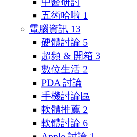
中醫研討
五術哈啦
1
電腦資訊
13
硬體討論
5
超頻 & 開箱
3
數位生活
2
PDA 討論
手機討論區
軟體推薦
2
軟體討論
6
Apple 討論
1