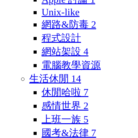
Unix-like
網路&防毒
2
程式設計
網站架設
4
電腦教學資源
生活休閒
14
休閒哈啦
7
感情世界
2
上班一族
5
國考&法律
7