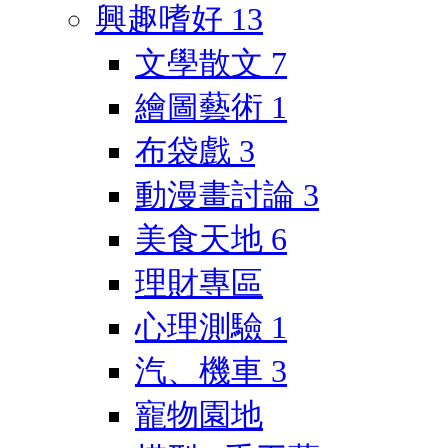
興趣嗜好
13
文學散文
7
繪圖藝術
1
布袋戲
3
動漫畫討論
3
美食天地
6
理財專區
心理測驗
1
汽、機車
3
寵物園地