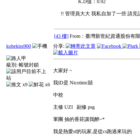
K.D值：0.92
!! 管理員大大 我私自加了一些 請見諒 
[43 樓]
From：臺灣新世紀資通股份有限
kobekiss900
分享:
級別:
帳號封鎖
大家好 ~
我ID是 Nicotinic囍
x9
x6
中校
主修 UZI 副修 psg
軍團 抽的香菸讓我醉~*
我是熱愛sf的玩家,是從cs跑過來玩的