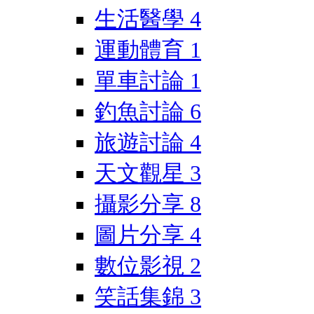
生活醫學
4
運動體育
1
單車討論
1
釣魚討論
6
旅遊討論
4
天文觀星
3
攝影分享
8
圖片分享
4
數位影視
2
笑話集錦
3