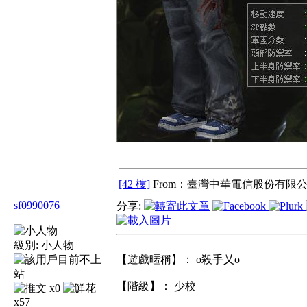
[42 樓]
From：臺灣中華電信股份有限公
sf0990076
分享:
級別:
小人物
【遊戲暱稱】： o殺手乂o
【階級】： 少校
x0
x57