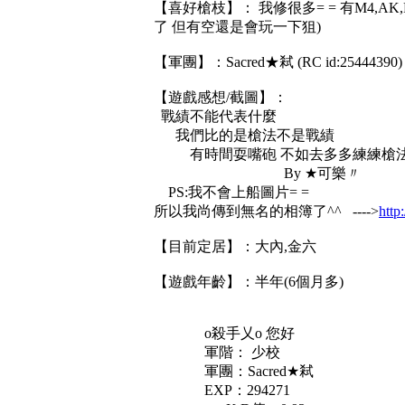
【喜好槍枝】： 我修很多= = 有M4,AK,P
了 但有空還是會玩一下狙)
【軍團】：Sacred★弒 (RC id:25444
【遊戲感想/截圖】：
戰績不能代表什麼
我們比的是槍法不是戰績
有時間耍嘴砲 不如去多多練練槍
By ★可樂〃
PS:我不會上船圖片= =
所以我尚傳到無名的相簿了^^ ---->
htt
【目前定居】：大內,金六
【遊戲年齡】：半年(6個月多)
o殺手乂o 您好
軍階： 少校
軍團：Sacred★弒
EXP：294271