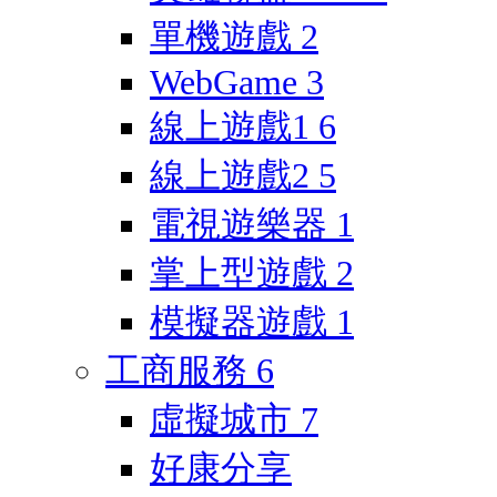
單機遊戲
2
WebGame
3
線上遊戲1
6
線上遊戲2
5
電視遊樂器
1
掌上型遊戲
2
模擬器遊戲
1
工商服務
6
虛擬城市
7
好康分享