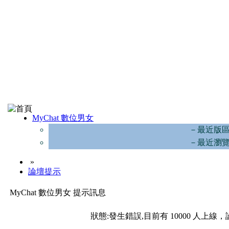
MyChat 數位男女
－最近版
－最近瀏
»
論壇提示
MyChat 數位男女 提示訊息
狀態:發生錯誤,目前有 10000 人上線