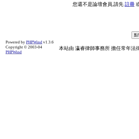
您還不是論壇會員,請先
註冊
Powered by
PHPWind
v1.3.6
Copyright © 2003-04
本站由
瀛睿律師事務所
擔任常年法律
PHPWind