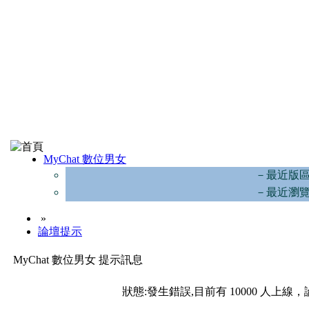
MyChat 數位男女
－最近版
－最近瀏
»
論壇提示
MyChat 數位男女 提示訊息
狀態:發生錯誤,目前有 10000 人上線