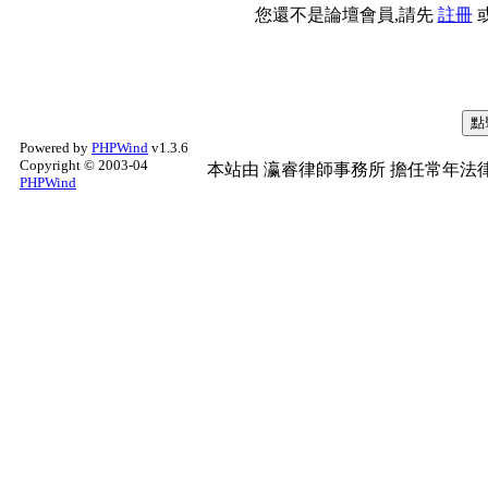
您還不是論壇會員,請先
註冊
Powered by
PHPWind
v1.3.6
Copyright © 2003-04
本站由
瀛睿律師事務所
擔任常年法律
PHPWind