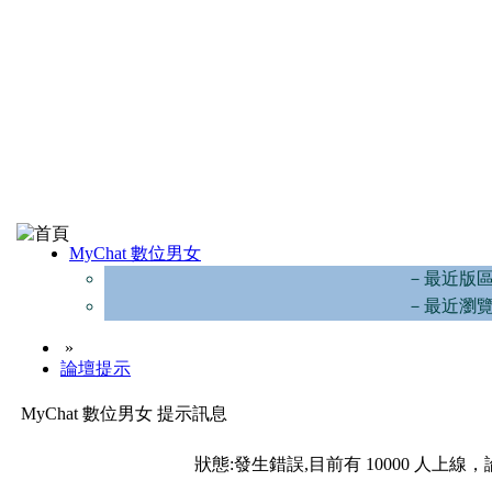
MyChat 數位男女
－最近版
－最近瀏
»
論壇提示
MyChat 數位男女 提示訊息
狀態:發生錯誤,目前有 10000 人上線