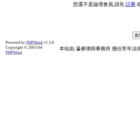
您還不是論壇會員,請先
註冊
Powered by
PHPWind
v1.3.6
Copyright © 2003-04
本站由
瀛睿律師事務所
擔任常年法律
PHPWind