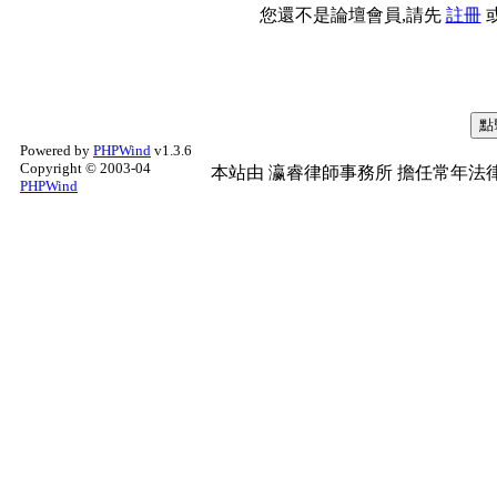
您還不是論壇會員,請先
註冊
Powered by
PHPWind
v1.3.6
Copyright © 2003-04
本站由
瀛睿律師事務所
擔任常年法律
PHPWind