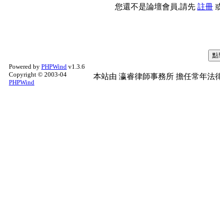
您還不是論壇會員,請先
註冊
Powered by
PHPWind
v1.3.6
Copyright © 2003-04
本站由
瀛睿律師事務所
擔任常年法律
PHPWind