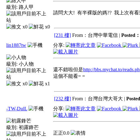
級別:
路人甲
請問大大! 有半裸版的媽?? 我上次有
x0
x0
[231 樓]
From：台灣中華電信 |
Posted
lin1887tw
分享:
級別:
小人物
還不錯啦但是
http://bbs.mychat.to/reads.
這個不能看= =
x0
x1
[232 樓]
From：台灣台灣大哥大 |
Poste
-TW-DulL
分享:
級別:
初露鋒芒
正正0.0