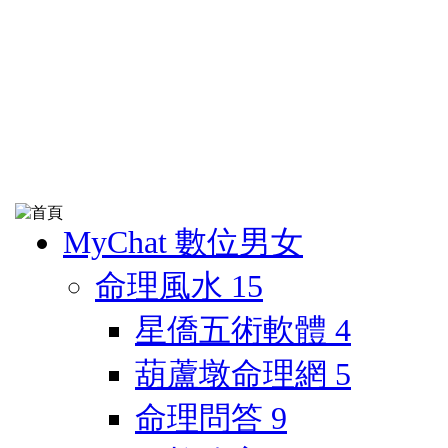
MyChat 數位男女
命理風水
15
星僑五術軟體
4
葫蘆墩命理網
5
命理問答
9