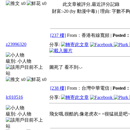
x0
x0
此文章被評分,最近評分記錄
財富:-20 (by 動漫中毒) | 理由:
字數不
[237 樓]
From：香港有線寬頻 |
Posted
z23996320
分享:
級別:
小人物
圖死了 看不到-.-
x0
x0
[238 樓]
From：台灣中華電信 |
Posted
lc010516
分享:
級別:
小人物
飛女哦,很酷的,像老虎衣= =很猛就是吧~