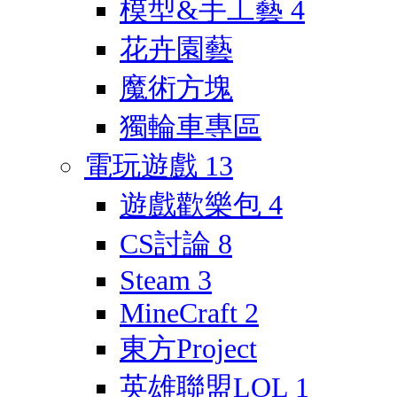
模型&手工藝
4
花卉園藝
魔術方塊
獨輪車專區
電玩遊戲
13
遊戲歡樂包
4
CS討論
8
Steam
3
MineCraft
2
東方Project
英雄聯盟LOL
1