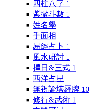
四柱八字
1
紫微斗數
1
姓名學
手面相
易經占卜
1
風水研討
1
擇日&三式
1
西洋占星
無視論塔羅牌
10
修行&武術
1