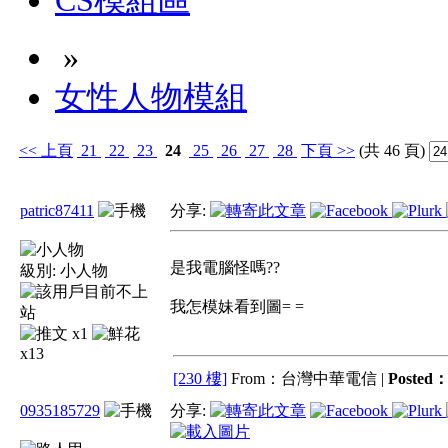
CS模組區
»
女性人物模組
<<
上頁
21
22
23
24
25
26
27
28
下頁
>>
(共 46 頁)
patric87411
分享:
是我電腦怪嗎??
級別:
小人物
我怎模妹看到圖= =
x1
x13
[230 樓]
From：台灣中華電信 |
Posted
0935185729
分享: