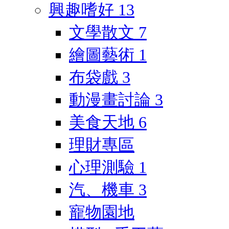
興趣嗜好
13
文學散文
7
繪圖藝術
1
布袋戲
3
動漫畫討論
3
美食天地
6
理財專區
心理測驗
1
汽、機車
3
寵物園地