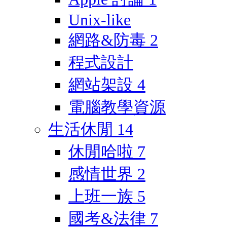
Unix-like
網路&防毒
2
程式設計
網站架設
4
電腦教學資源
生活休閒
14
休閒哈啦
7
感情世界
2
上班一族
5
國考&法律
7