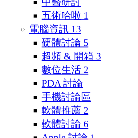
中醫研討
五術哈啦
1
電腦資訊
13
硬體討論
5
超頻 & 開箱
3
數位生活
2
PDA 討論
手機討論區
軟體推薦
2
軟體討論
6
Apple 討論
1