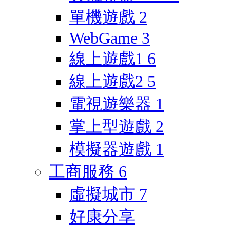
單機遊戲
2
WebGame
3
線上遊戲1
6
線上遊戲2
5
電視遊樂器
1
掌上型遊戲
2
模擬器遊戲
1
工商服務
6
虛擬城市
7
好康分享