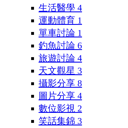
生活醫學
4
運動體育
1
單車討論
1
釣魚討論
6
旅遊討論
4
天文觀星
3
攝影分享
8
圖片分享
4
數位影視
2
笑話集錦
3