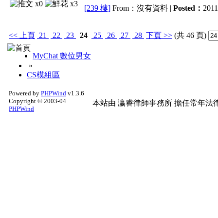
x0
x3
[239 樓]
From：沒有資料 |
Posted：
2011
<<
上頁
21
22
23
24
25
26
27
28
下頁
>>
(共 46 頁)
MyChat 數位男女
»
CS模組區
Powered by
PHPWind
v1.3.6
Copyright © 2003-04
本站由
瀛睿律師事務所
擔任常年法律
PHPWind