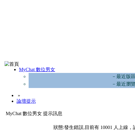
MyChat 數位男女
－最近版
－最近瀏
»
論壇提示
MyChat 數位男女 提示訊息
狀態:發生錯誤,目前有 10001 人上線