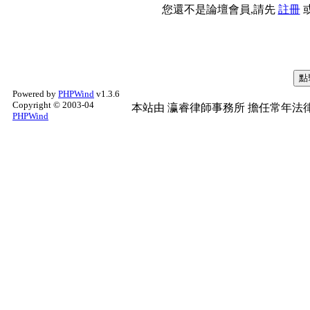
您還不是論壇會員,請先
註冊
Powered by
PHPWind
v1.3.6
Copyright © 2003-04
本站由
瀛睿律師事務所
擔任常年法律
PHPWind