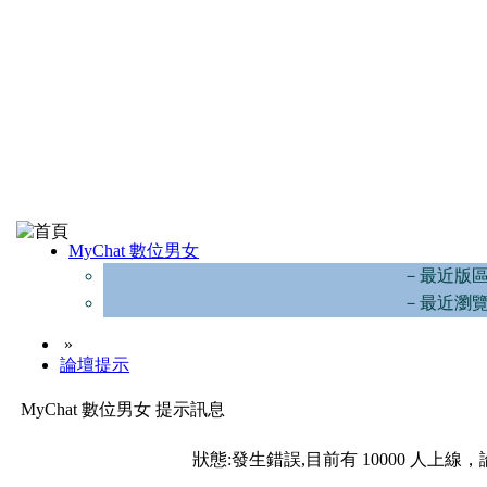
MyChat 數位男女
－最近版
－最近瀏
»
論壇提示
MyChat 數位男女 提示訊息
狀態:發生錯誤,目前有 10000 人上線