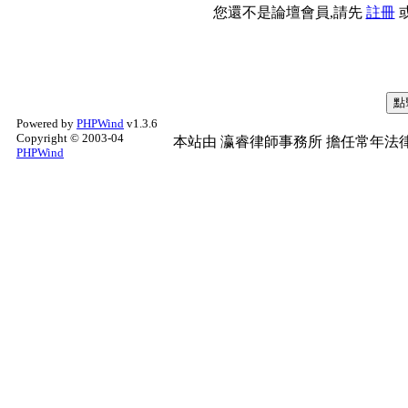
您還不是論壇會員,請先
註冊
Powered by
PHPWind
v1.3.6
Copyright © 2003-04
本站由
瀛睿律師事務所
擔任常年法律
PHPWind