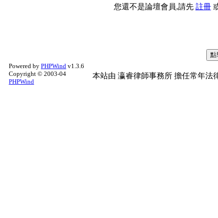
您還不是論壇會員,請先
註冊
Powered by
PHPWind
v1.3.6
Copyright © 2003-04
本站由
瀛睿律師事務所
擔任常年法律
PHPWind