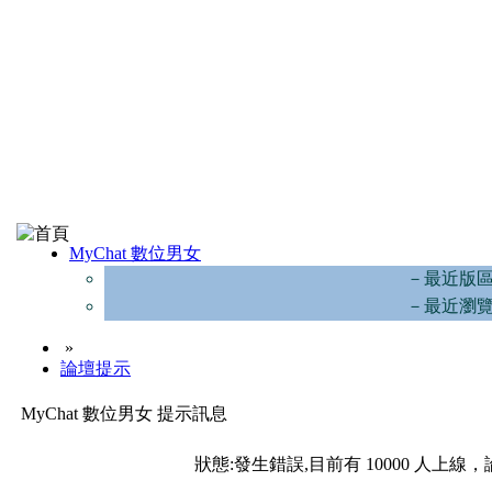
MyChat 數位男女
－最近版
－最近瀏
»
論壇提示
MyChat 數位男女 提示訊息
狀態:發生錯誤,目前有 10000 人上線