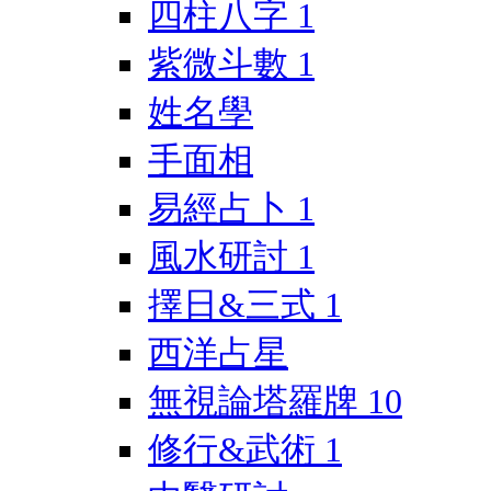
四柱八字
1
紫微斗數
1
姓名學
手面相
易經占卜
1
風水研討
1
擇日&三式
1
西洋占星
無視論塔羅牌
10
修行&武術
1