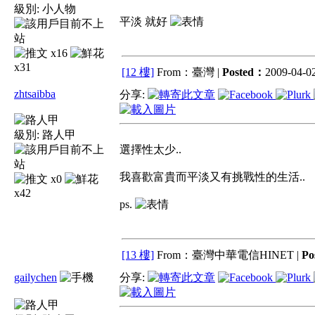
級別:
小人物
平淡 就好
x16
x31
[12 樓]
From：臺灣 |
Posted：
2009-04-02
zhtsaibba
分享:
級別:
路人甲
選擇性太少..
我喜歡富貴而平淡又有挑戰性的生活..
x0
x42
ps.
[13 樓]
From：臺灣中華電信HINET |
Po
gailychen
分享: