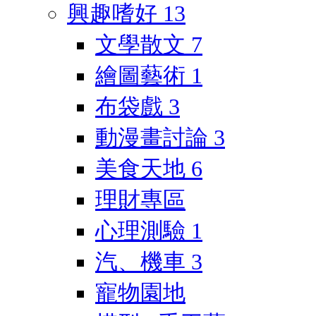
興趣嗜好
13
文學散文
7
繪圖藝術
1
布袋戲
3
動漫畫討論
3
美食天地
6
理財專區
心理測驗
1
汽、機車
3
寵物園地