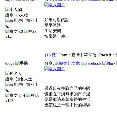
級別:
小人物
如果可以的話
平平淡淡
生活安樂
x0
快樂過一生~
x14
[16 樓]
From：臺灣中華電信 |
Posted：
2
tooya
分享:
級別:
知名人士
過過日夜挑戰自己的極限
也處在平淡無求的日子過
x14
要是能過豪華富裕的生活
x113
應該也是一種不錯的經驗