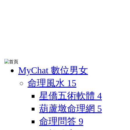
MyChat 數位男女
命理風水
15
星僑五術軟體
4
葫蘆墩命理網
5
命理問答
9