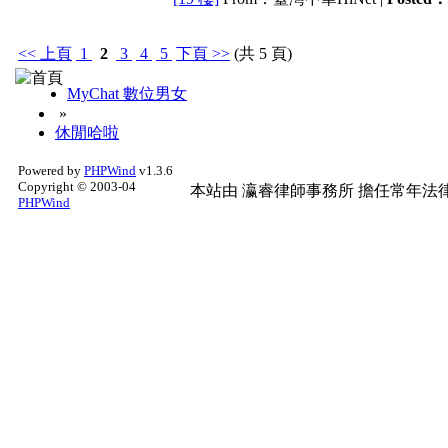
<<
上頁
1
2
3
4
5
下頁
>>
(共 5 頁)
MyChat 數位男女
»
休閒哈啦
Powered by
PHPWind
v1.3.6
Copyright © 2003-04
本站由
瀛睿律師事務所
擔任常年法律
PHPWind