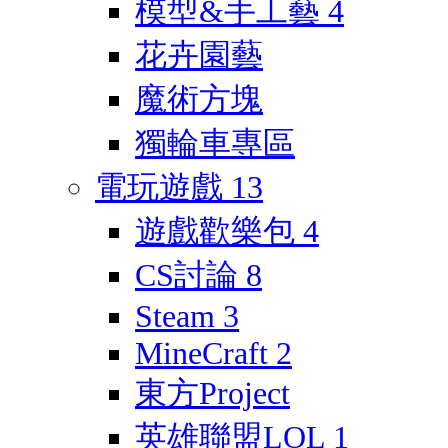
模型&手工藝
4
花卉園藝
魔術方塊
獨輪車專區
電玩遊戲
13
遊戲歡樂包
4
CS討論
8
Steam
3
MineCraft
2
東方Project
英雄聯盟LOL
1