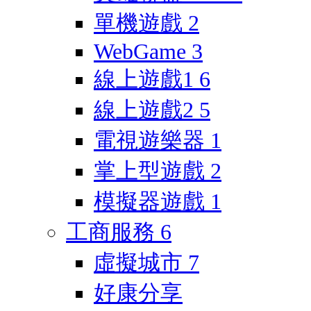
單機遊戲
2
WebGame
3
線上遊戲1
6
線上遊戲2
5
電視遊樂器
1
掌上型遊戲
2
模擬器遊戲
1
工商服務
6
虛擬城市
7
好康分享