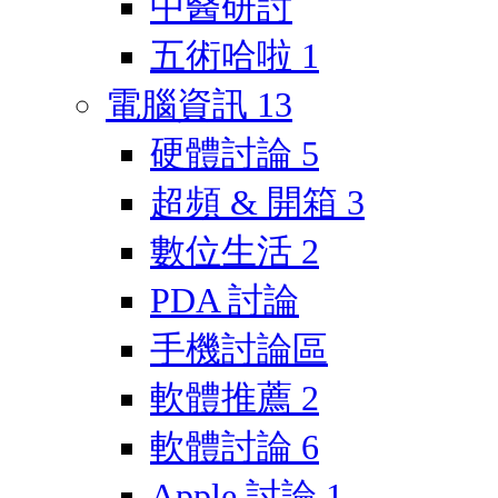
中醫研討
五術哈啦
1
電腦資訊
13
硬體討論
5
超頻 & 開箱
3
數位生活
2
PDA 討論
手機討論區
軟體推薦
2
軟體討論
6
Apple 討論
1