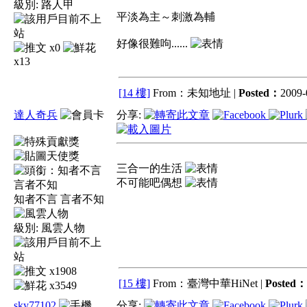
級別:
路人甲
平淡為主～刺激為輔
好像很難呴......
x0
x13
[14 樓]
From：未知地址 |
Posted：
2009-
達人奇兵
分享:
三合一的生活
不可能吧偶想
知者不言 言者不知
級別:
風雲人物
x1908
[15 樓]
From：臺灣中華HiNet |
Posted：
x3549
sky77102
分享: