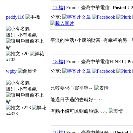
[17 樓]
From：臺灣中華電信 |
Posted：
2
peddy116
分享:
級別:
小有名氣
平淡的生活+小康的財富+有幸福的另一
x20
x702
[18 樓]
From：臺灣中華電信HINET |
Po
wgby
分享:
比較要求心靈平靜～
級別:
小有名氣
能過日子過的去就好～～
x223
有點小錢可以到處旅遊︿︿
x4323
[19 樓]
From：臺灣中華HiNet |
Posted：