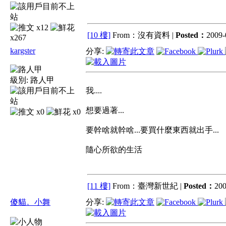
x12
[10 樓]
From：沒有資料 |
Posted：
2009-
x267
kargster
分享:
級別:
路人甲
我....
想要過著...
x0
x0
要幹啥就幹啥...要買什麼東西就出手...
隨心所欲的生活
[11 樓]
From：臺灣新世紀 |
Posted：
200
傻貓。小舞
分享: