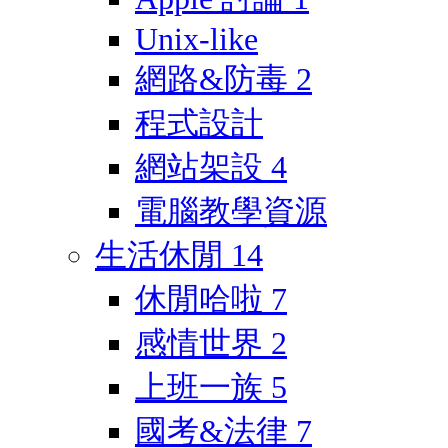
Unix-like
網路&防毒
2
程式設計
網站架設
4
電腦教學資源
生活休閒
14
休閒哈啦
7
感情世界
2
上班一族
5
國考&法律
7