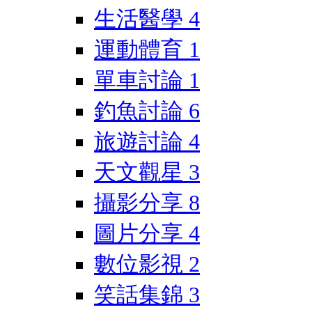
生活醫學
4
運動體育
1
單車討論
1
釣魚討論
6
旅遊討論
4
天文觀星
3
攝影分享
8
圖片分享
4
數位影視
2
笑話集錦
3