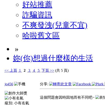
好站推薦
詐騙資訊
不爽發洩(兒童不宜)
哈啦舊文區
»
妳(你)想過什麼樣的生活
<<
上頁
1
2
3
4
5
下頁
>>
(共 5 頁)
jo456
分享:
這個問題會因時因地而有不同吧~
級別:
小有名氣