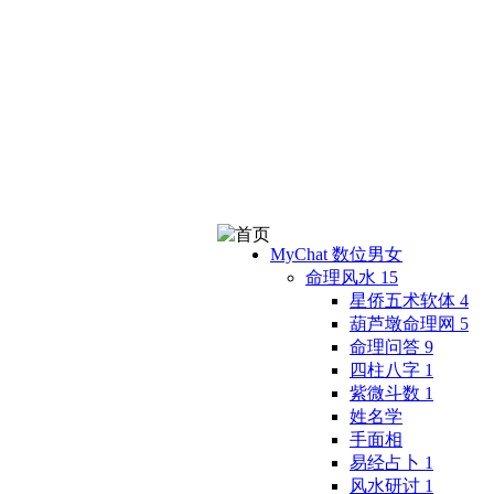
MyChat 数位男女
命理风水
15
星侨五术软体
4
葫芦墩命理网
5
命理问答
9
四柱八字
1
紫微斗数
1
姓名学
手面相
易经占卜
1
风水研讨
1