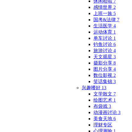
休闲哈啦
7
感情世界
2
上班一族
5
国考&法律
7
生活医学
4
运动体育
1
单车讨论
1
钓鱼讨论
6
旅游讨论
4
天文观星
3
摄影分享
8
图片分享
4
数位影视
2
笑话集锦
3
兴趣嗜好
13
文学散文
7
绘图艺术
1
布袋戏
3
动漫画讨论
3
美食天地
6
理财专区
心理测验
1