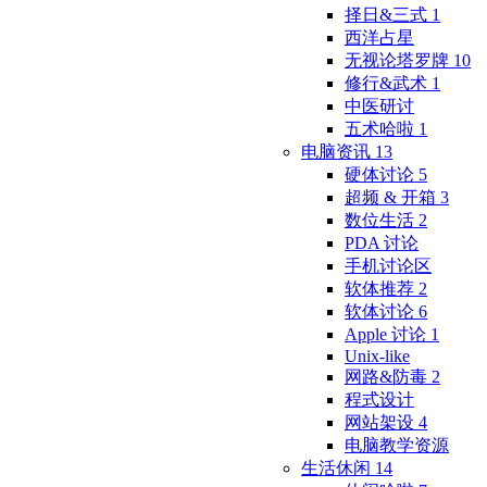
择日&三式
1
西洋占星
无视论塔罗牌
10
修行&武术
1
中医研讨
五术哈啦
1
电脑资讯
13
硬体讨论
5
超频 & 开箱
3
数位生活
2
PDA 讨论
手机讨论区
软体推荐
2
软体讨论
6
Apple 讨论
1
Unix-like
网路&防毒
2
程式设计
网站架设
4
电脑教学资源
生活休闲
14