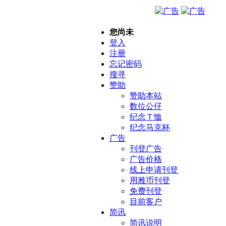
您尚未
登入
注册
忘记密码
搜寻
赞助
赞助本站
数位公仔
纪念Ｔ恤
纪念马克杯
广告
刊登广告
广告价格
线上申请刊登
用雅币刊登
免费刊登
目前客户
简讯
简讯说明