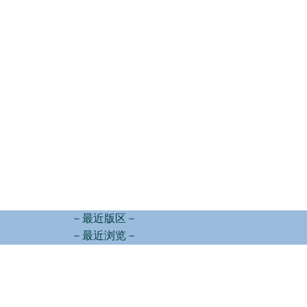
－最近版区－
－最近浏览－