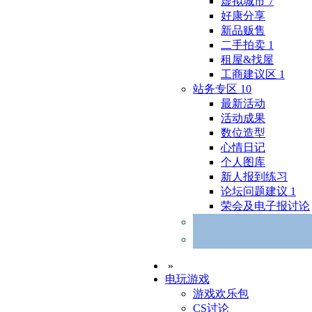
虚拟城市
7
好康分享
新品贩售
二手拍卖
1
租屋&找屋
工商建议区
1
站务专区
10
最新活动
活动成果
数位造型
心情日记
个人图库
新人报到练习
论坛问题建议
1
荣会及电子报讨论
»
电玩游戏
游戏欢乐包
CS讨论