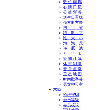
数 位 画 廊
心 情 日 记
公 益 彩 券
送生日蛋糕
俄罗斯方块
四 川 省
猜 数 字
比 大 小
泡 泡 龙
许 愿 池
万 年 历
经 期 计 算
体 重 测 量
音 乐 点 播
卫 星 地 图
时间戳字幕
男女聊天室
求助
论坛守则
会员等级
会员权限