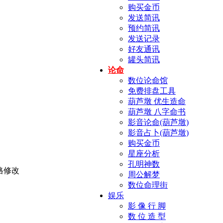
购买金币
发送简讯
预约简讯
发送记录
好友通讯
罐头简讯
论命
数位论命馆
免费排盘工具
葫芦墩 优生造命
葫芦墩 八字命书
影音论命(葫芦墩)
影音占卜(葫芦墩)
购买金币
星座分析
孔明神数
周公解梦
数位命理街
娱乐
影 像 行 脚
数 位 造 型