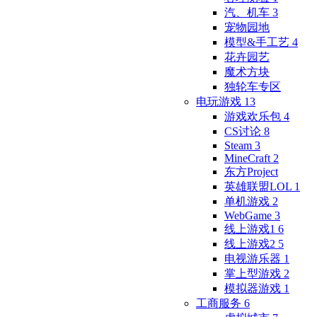
汽、机车
3
宠物园地
模型&手工艺
4
花卉园艺
魔术方块
独轮车专区
电玩游戏
13
游戏欢乐包
4
CS讨论
8
Steam
3
MineCraft
2
东方Project
英雄联盟LOL
1
单机游戏
2
WebGame
3
线上游戏1
6
线上游戏2
5
电视游乐器
1
掌上型游戏
2
模拟器游戏
1
工商服务
6