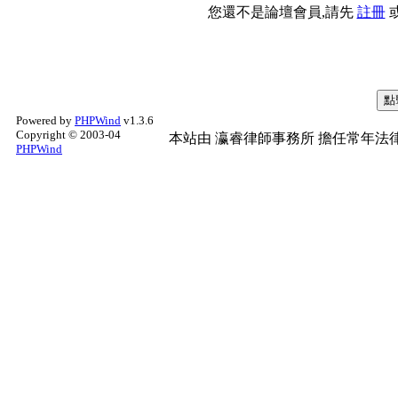
您還不是論壇會員,請先
註冊
Powered by
PHPWind
v1.3.6
Copyright © 2003-04
本站由
瀛睿律師事務所
擔任常年法律
PHPWind