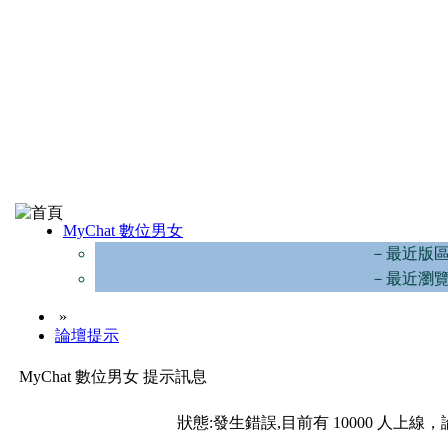
MyChat 數位男女
－最近版
－最近瀏
»
論壇提示
MyChat 數位男女 提示訊息
狀態:發生錯誤,目前有 10000 人上線