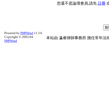
您還不是論壇會員,請先
註冊
Powered by
PHPWind
v1.3.6
Copyright © 2003-04
本站由
瀛睿律師事務所
擔任常年法律
PHPWind