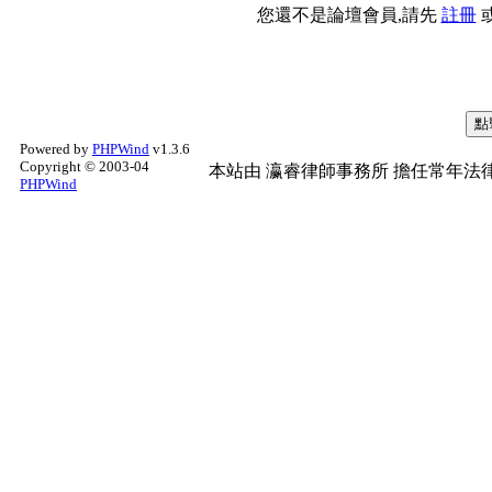
您還不是論壇會員,請先
註冊
Powered by
PHPWind
v1.3.6
Copyright © 2003-04
本站由
瀛睿律師事務所
擔任常年法律
PHPWind