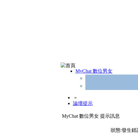
MyChat 數位男女
»
論壇提示
MyChat 數位男女 提示訊息
狀態:發生錯誤