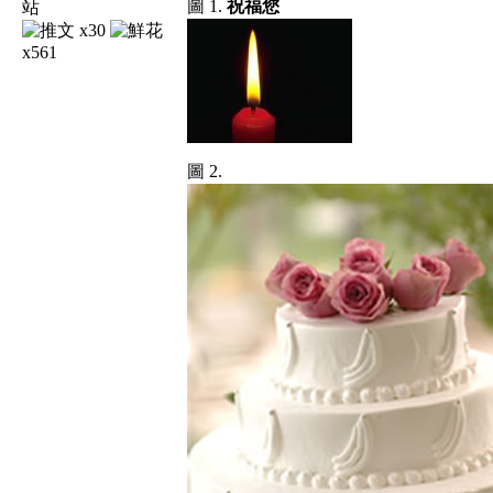
圖 1.
祝福您
x30
x561
圖 2.