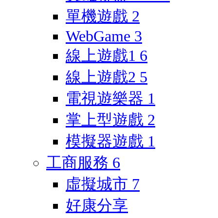
單機遊戲
2
WebGame
3
線上遊戲1
6
線上遊戲2
5
電視遊樂器
1
掌上型遊戲
2
模擬器遊戲
1
工商服務
6
虛擬城市
7
好康分享