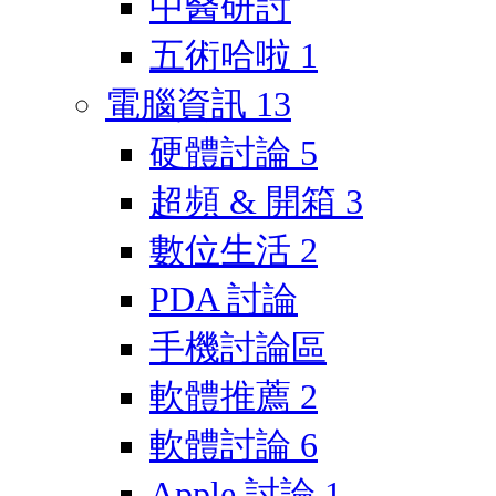
中醫研討
五術哈啦
1
電腦資訊
13
硬體討論
5
超頻 & 開箱
3
數位生活
2
PDA 討論
手機討論區
軟體推薦
2
軟體討論
6
Apple 討論
1