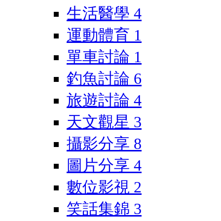
生活醫學
4
運動體育
1
單車討論
1
釣魚討論
6
旅遊討論
4
天文觀星
3
攝影分享
8
圖片分享
4
數位影視
2
笑話集錦
3