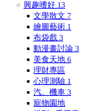
興趣嗜好
13
文學散文
7
繪圖藝術
1
布袋戲
3
動漫畫討論
3
美食天地
6
理財專區
心理測驗
1
汽、機車
3
寵物園地