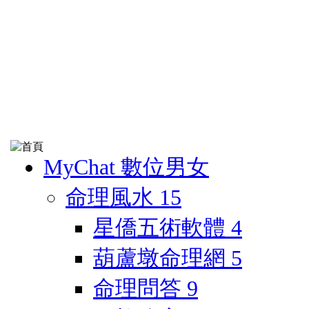
MyChat 數位男女
命理風水
15
星僑五術軟體
4
葫蘆墩命理網
5
命理問答
9