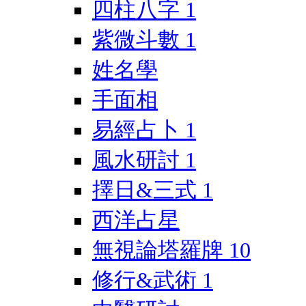
四柱八字
1
紫微斗數
1
姓名學
手面相
易經占卜
1
風水研討
1
擇日&三式
1
西洋占星
無視論塔羅牌
10
修行&武術
1