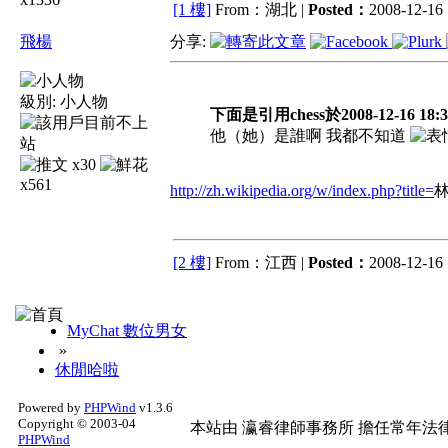
[1 樓]
From：湖北 |
Posted：
2008-12-16 
飛楊
分享:
級別:
小人物
下面是引用chess於2008-12-16 18:
他（她）是誰啊 我都不知道
x30
x561
http://zh.wikipedia.org/w/index.php?title=
林
[2 樓]
From：江西 |
Posted：
2008-12-16 
MyChat 數位男女
»
休閒哈啦
Powered by
PHPWind
v1.3.6
Copyright © 2003-04
本站由
瀛睿律師事務所
擔任常年法律
PHPWind