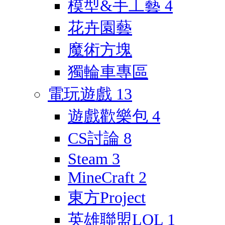
模型&手工藝
4
花卉園藝
魔術方塊
獨輪車專區
電玩遊戲
13
遊戲歡樂包
4
CS討論
8
Steam
3
MineCraft
2
東方Project
英雄聯盟LOL
1