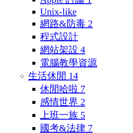
Unix-like
網路&防毒
2
程式設計
網站架設
4
電腦教學資源
生活休閒
14
休閒哈啦
7
感情世界
2
上班一族
5
國考&法律
7