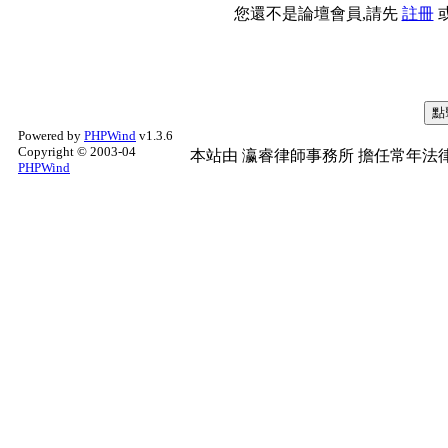
您還不是論壇會員,請先
註冊
Powered by
PHPWind
v1.3.6
Copyright © 2003-04
本站由
瀛睿律師事務所
擔任常年法律
PHPWind