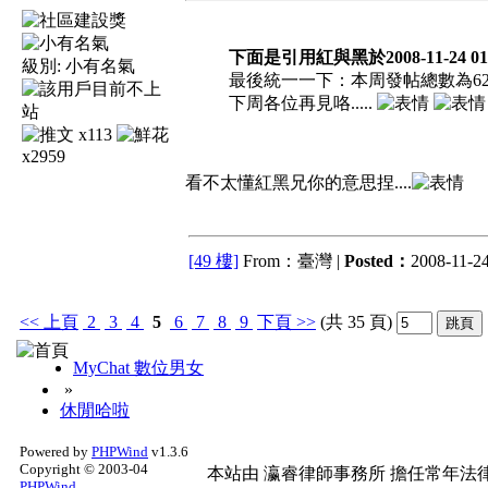
下面是引用紅與黑於2008-11-24 01:
級別:
小有名氣
最後統一一下：本周發帖總數為624，哇
下周各位再見咯.....
x113
x2959
看不太懂紅黑兄你的意思捏....
[49 樓]
From：臺灣 |
Posted：
2008-11-24
<<
上頁
2
3
4
5
6
7
8
9
下頁
>>
(共 35 頁)
MyChat 數位男女
»
休閒哈啦
Powered by
PHPWind
v1.3.6
Copyright © 2003-04
本站由
瀛睿律師事務所
擔任常年法律
PHPWind