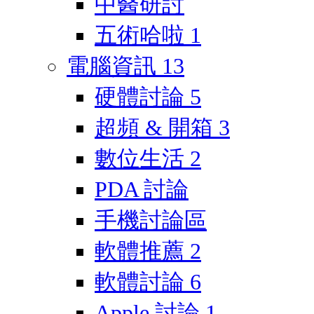
中醫研討
五術哈啦
1
電腦資訊
13
硬體討論
5
超頻 & 開箱
3
數位生活
2
PDA 討論
手機討論區
軟體推薦
2
軟體討論
6
Apple 討論
1