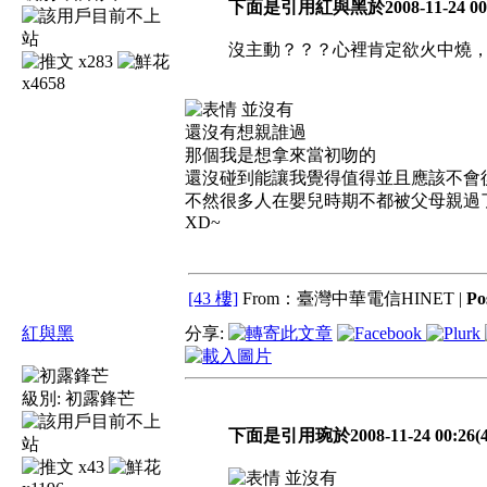
下面是引用紅與黑於2008-11-24 00:
沒主動？？？心裡肯定欲火中燒，求
x283
x4658
並沒有
還沒有想親誰過
那個我是想拿來當初吻的
還沒碰到能讓我覺得值得並且應該不會
不然很多人在嬰兒時期不都被父母親過
XD~
[43 樓]
From：臺灣中華電信HINET |
Po
紅與黑
分享:
級別:
初露鋒芒
下面是引用琬於2008-11-24 00:26(
x43
並沒有