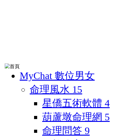
MyChat 數位男女
命理風水
15
星僑五術軟體
4
葫蘆墩命理網
5
命理問答
9