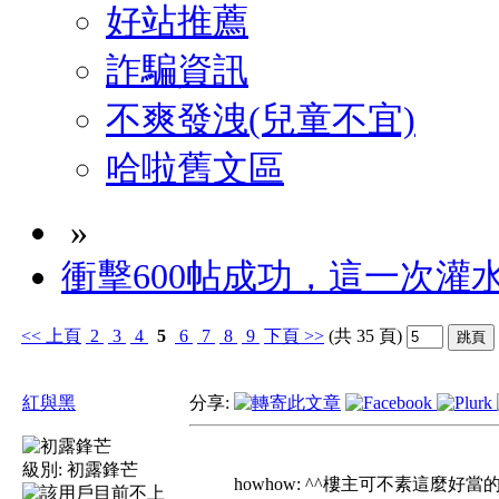
好站推薦
詐騙資訊
不爽發洩(兒童不宜)
哈啦舊文區
»
衝擊600帖成功，這一次灌水滅
<<
上頁
2
3
4
5
6
7
8
9
下頁
>>
(共 35 頁)
紅與黑
分享:
級別:
初露鋒芒
howhow: ^^樓主可不素這麼好當的