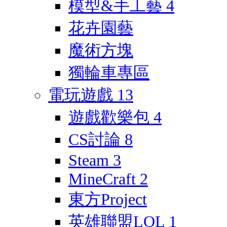
模型&手工藝
4
花卉園藝
魔術方塊
獨輪車專區
電玩遊戲
13
遊戲歡樂包
4
CS討論
8
Steam
3
MineCraft
2
東方Project
英雄聯盟LOL
1