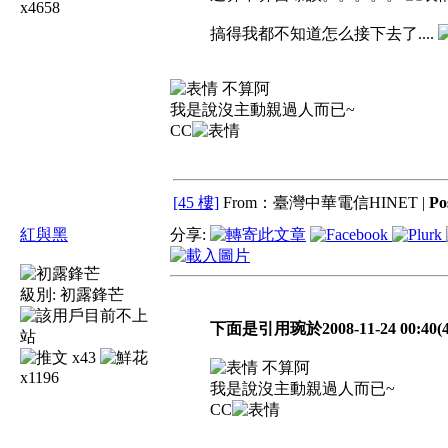
x4658
搞得我都不知道怎么接下去了....
不算阿
我是說沒主動親過人而已~
CC
[45 樓]
From：臺灣中華電信HINET |
Po
紅與黑
分享:
級別:
初露鋒芒
下面是引用琬於2008-11-24 00:40(
x43
不算阿
x1196
我是說沒主動親過人而已~
CC