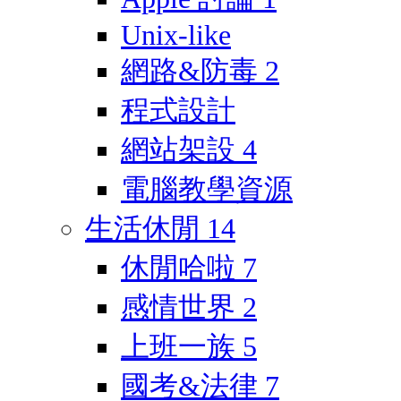
Unix-like
網路&防毒
2
程式設計
網站架設
4
電腦教學資源
生活休閒
14
休閒哈啦
7
感情世界
2
上班一族
5
國考&法律
7