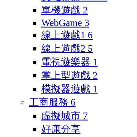
單機遊戲
2
WebGame
3
線上遊戲1
6
線上遊戲2
5
電視遊樂器
1
掌上型遊戲
2
模擬器遊戲
1
工商服務
6
虛擬城市
7
好康分享