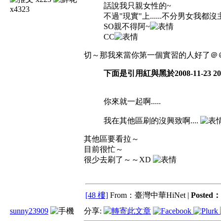
話說我只親女性的~
x4323
不過"現實"上......不分男女我都
SO親不得阿~
CC
切～那我來當你第一個實習的人好了＠
下面是引用紅與黑於2008-11-23 20:
你來就一起啊.....
我在其他區刷的沒興致啊....
其他區要看拉～
目前很忙～
很少去刷了～～XD
[48 樓]
From：臺灣中華HiNet |
Posted：
sunny23909
分享: