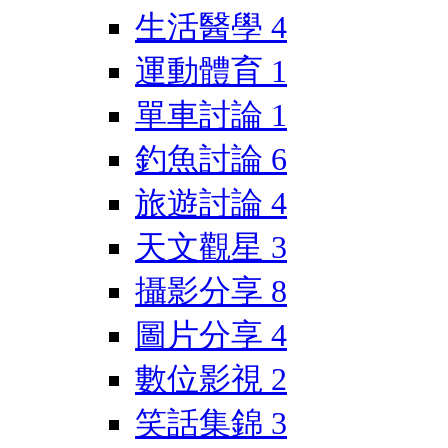
生活醫學
4
運動體育
1
單車討論
1
釣魚討論
6
旅遊討論
4
天文觀星
3
攝影分享
8
圖片分享
4
數位影視
2
笑話集錦
3