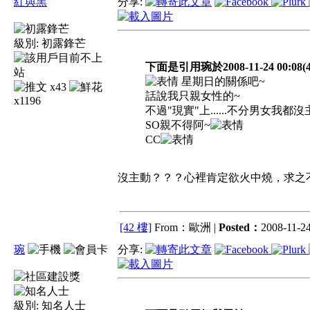
紅與黑
分享:
級別:
初露鋒芒
下面是引用琬於2008-11-24 00:08(
星期日的關係吧~
x43
話說我只親女性的~
x1196
不過"現實"上......不分男女我都
SO親不得阿~
CC
沒主動？？？心裡肯定欲火中燒，求之不得
[42 樓]
From：歐洲 |
Posted：
2008-11-24
琬
分享:
級別:
知名人士