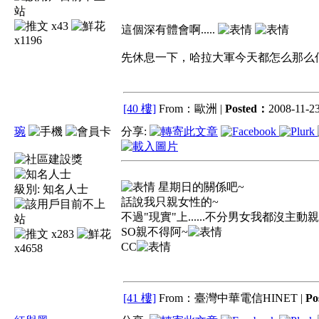
x43
這個深有體會啊.....
x1196
先休息一下，哈拉大軍今天都怎么那么低調
[40 樓]
From：歐洲 |
Posted：
2008-11-23
琬
分享:
星期日的關係吧~
級別:
知名人士
話說我只親女性的~
不過"現實"上......不分男女我都沒主動
SO親不得阿~
x283
CC
x4658
[41 樓]
From：臺灣中華電信HINET |
Po