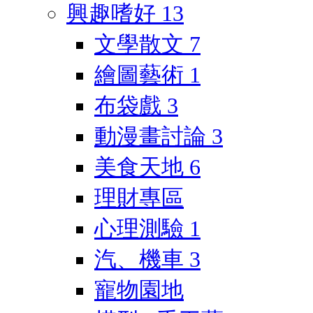
興趣嗜好
13
文學散文
7
繪圖藝術
1
布袋戲
3
動漫畫討論
3
美食天地
6
理財專區
心理測驗
1
汽、機車
3
寵物園地