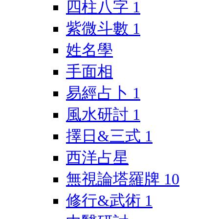
四柱八字
1
紫微斗數
1
姓名學
手面相
易經占卜
1
風水研討
1
擇日&三式
1
西洋占星
無視論塔羅牌
10
修行&武術
1