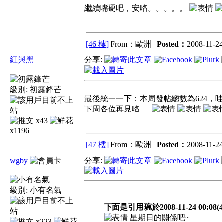
繼續嘴硬吧，安咯。。。。。
[46 樓]
From：歐洲 |
Posted：
2008-11-24
紅與黑
分享:
級別:
初露鋒芒
最後統一一下：本周發帖總數為624，哇咔咔.
下周各位再見咯.....
x43
x1196
[47 樓]
From：歐洲 |
Posted：
2008-11-24
wgby
分享:
級別:
小有名氣
下面是引用琬於2008-11-24 00:08(
星期日的關係吧~
x223