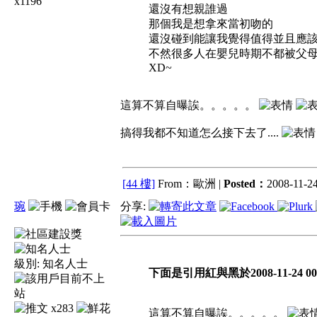
x1196
還沒有想親誰過
那個我是想拿來當初吻的
還沒碰到能讓我覺得值得並且應
不然很多人在嬰兒時期不都被父母
XD~
這算不算自曝誒。。。。。
搞得我都不知道怎么接下去了....
[44 樓]
From：歐洲 |
Posted：
2008-11-24
琬
分享:
級別:
知名人士
下面是引用紅與黑於2008-11-24 00:
x283
這算不算自曝誒。。。。。