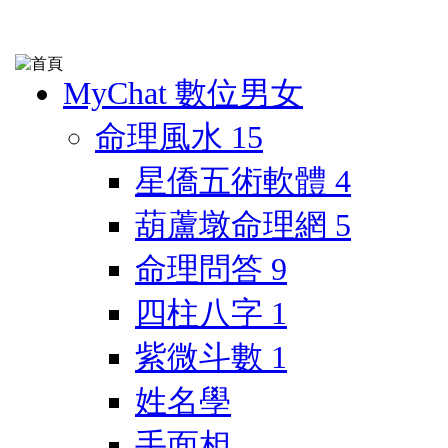
MyChat 數位男女
命理風水
15
星僑五術軟體
4
葫蘆墩命理網
5
命理問答
9
四柱八字
1
紫微斗數
1
姓名學
手面相