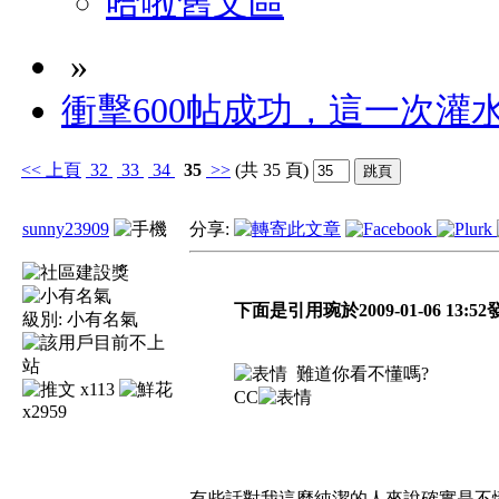
哈啦舊文區
»
衝擊600帖成功，這一次灌水滅
<<
上頁
32
33
34
35
>>
(共 35 頁)
sunny23909
分享:
下面是引用琬於2009-01-06 13:52
級別:
小有名氣
難道你看不懂嗎?
x113
CC
x2959
有些話對我這麼純潔的人來說確實是不