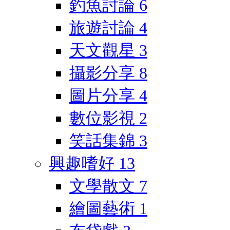
釣魚討論
6
旅遊討論
4
天文觀星
3
攝影分享
8
圖片分享
4
數位影視
2
笑話集錦
3
興趣嗜好
13
文學散文
7
繪圖藝術
1