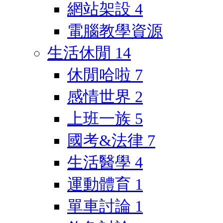
網站架設
4
電腦教學資源
生活休閒
14
休閒哈啦
7
感情世界
2
上班一族
5
國考&法律
7
生活醫學
4
運動體育
1
單車討論
1