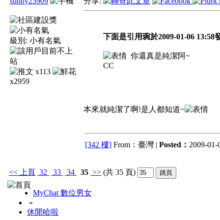
sunny23909
分享:
下面是引用琬於2009-01-06 13:58
級別:
小有名氣
你還真是純潔阿~
CC
x113
x2959
本來就純潔了啊!是人都知道~
[342 樓]
From：臺灣 |
Posted：
2009-01-0
<<
上頁
32
33
34
35
>>
(共 35 頁)
MyChat 數位男女
»
休閒哈啦