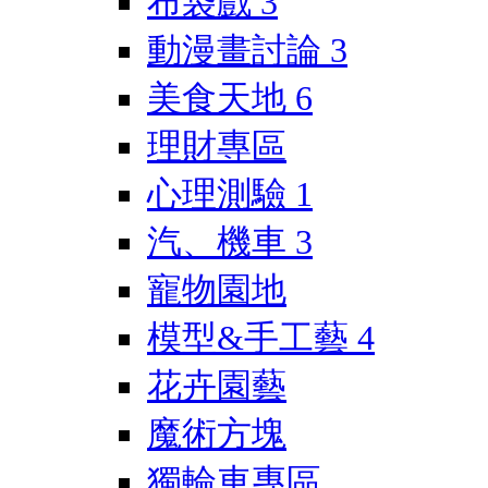
布袋戲
3
動漫畫討論
3
美食天地
6
理財專區
心理測驗
1
汽、機車
3
寵物園地
模型&手工藝
4
花卉園藝
魔術方塊
獨輪車專區