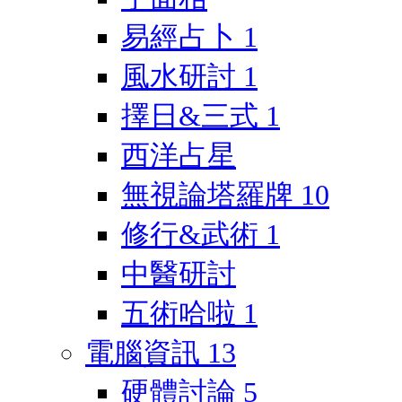
易經占卜
1
風水研討
1
擇日&三式
1
西洋占星
無視論塔羅牌
10
修行&武術
1
中醫研討
五術哈啦
1
電腦資訊
13
硬體討論
5