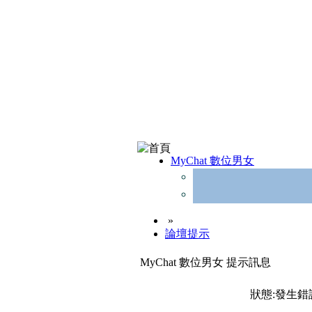
MyChat 數位男女
»
論壇提示
MyChat 數位男女 提示訊息
狀態:發生錯誤