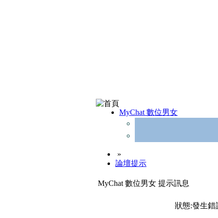
MyChat 數位男女
»
論壇提示
MyChat 數位男女 提示訊息
狀態:發生錯誤