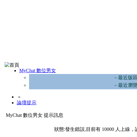
MyChat 數位男女
－最近版
－最近瀏
»
論壇提示
MyChat 數位男女 提示訊息
狀態:發生錯誤,目前有 10000 人上線