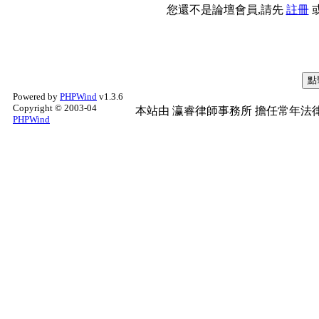
您還不是論壇會員,請先
註冊
Powered by
PHPWind
v1.3.6
Copyright © 2003-04
本站由
瀛睿律師事務所
擔任常年法律
PHPWind