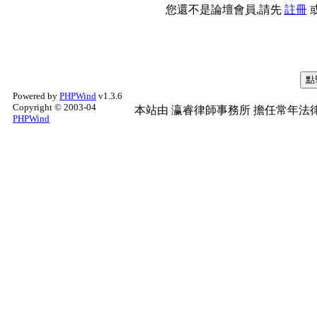
您還不是論壇會員,請先
註冊
Powered by
PHPWind
v1.3.6
Copyright © 2003-04
本站由
瀛睿律師事務所
擔任常年法律
PHPWind