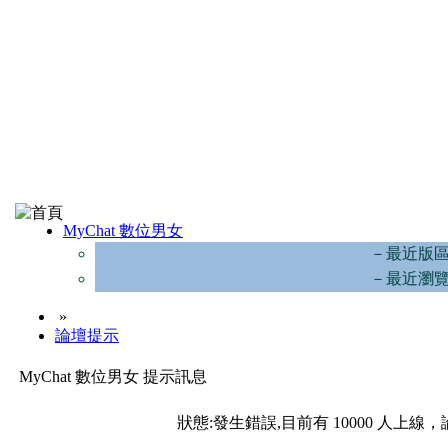
MyChat 數位男女
－最近版
－最近瀏
»
論壇提示
MyChat 數位男女 提示訊息
狀態:發生錯誤,目前有 10000 人上線