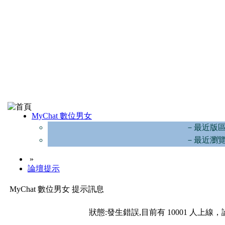
MyChat 數位男女
－最近版
－最近瀏
»
論壇提示
MyChat 數位男女 提示訊息
狀態:發生錯誤,目前有 10001 人上線