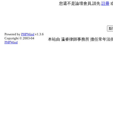
您還不是論壇會員,請先
註冊
Powered by
PHPWind
v1.3.6
Copyright © 2003-04
本站由
瀛睿律師事務所
擔任常年法律
PHPWind