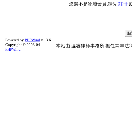
您還不是論壇會員,請先
註冊
Powered by
PHPWind
v1.3.6
Copyright © 2003-04
本站由
瀛睿律師事務所
擔任常年法律
PHPWind