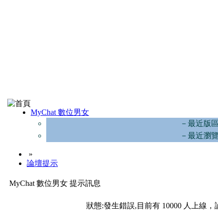
MyChat 數位男女
－最近版
－最近瀏
»
論壇提示
MyChat 數位男女 提示訊息
狀態:發生錯誤,目前有 10000 人上線