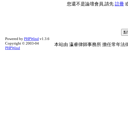
您還不是論壇會員,請先
註冊
Powered by
PHPWind
v1.3.6
Copyright © 2003-04
本站由
瀛睿律師事務所
擔任常年法律
PHPWind