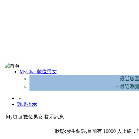
MyChat 數位男女
－最近版
－最近瀏
»
論壇提示
MyChat 數位男女 提示訊息
狀態:發生錯誤,目前有 10000 人上線