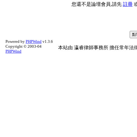
您還不是論壇會員,請先
註冊
Powered by
PHPWind
v1.3.6
Copyright © 2003-04
本站由
瀛睿律師事務所
擔任常年法律
PHPWind