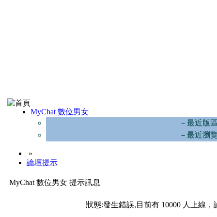
MyChat 數位男女
－最近版
－最近瀏
»
論壇提示
MyChat 數位男女 提示訊息
狀態:發生錯誤,目前有 10000 人上線