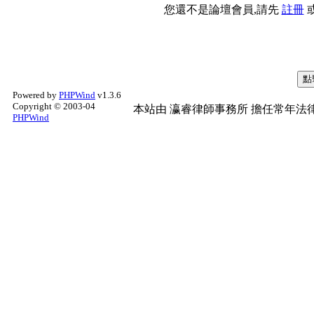
您還不是論壇會員,請先
註冊
Powered by
PHPWind
v1.3.6
Copyright © 2003-04
本站由
瀛睿律師事務所
擔任常年法律
PHPWind