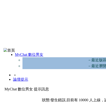
MyChat 數位男女
－最近版
－最近瀏
»
論壇提示
MyChat 數位男女 提示訊息
狀態:發生錯誤,目前有 10000 人上線