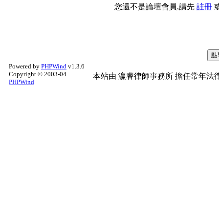
您還不是論壇會員,請先
註冊
Powered by
PHPWind
v1.3.6
Copyright © 2003-04
本站由
瀛睿律師事務所
擔任常年法律
PHPWind