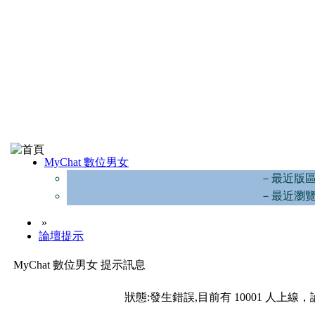
MyChat 數位男女
－最近版
－最近瀏
»
論壇提示
MyChat 數位男女 提示訊息
狀態:發生錯誤,目前有 10001 人上線