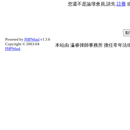
您還不是論壇會員,請先
註冊
Powered by
PHPWind
v1.3.6
Copyright © 2003-04
本站由
瀛睿律師事務所
擔任常年法律
PHPWind