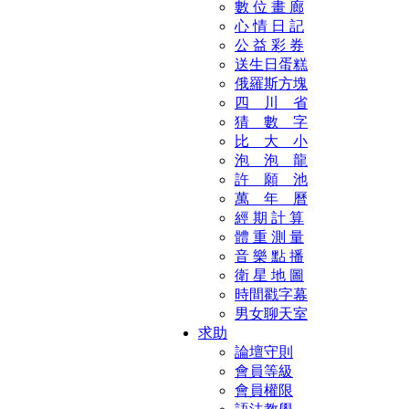
數 位 畫 廊
心 情 日 記
公 益 彩 券
送生日蛋糕
俄羅斯方塊
四 川 省
猜 數 字
比 大 小
泡 泡 龍
許 願 池
萬 年 曆
經 期 計 算
體 重 測 量
音 樂 點 播
衛 星 地 圖
時間戳字幕
男女聊天室
求助
論壇守則
會員等級
會員權限