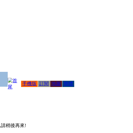
手機版
訂閱
地圖
簡體
 ,請稍後再來!