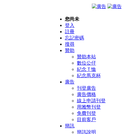
您尚未
登入
註冊
忘記密碼
搜尋
贊助
贊助本站
數位公仔
紀念Ｔ恤
紀念馬克杯
廣告
刊登廣告
廣告價格
線上申請刊登
用雅幣刊登
免費刊登
目前客戶
簡訊
簡訊說明