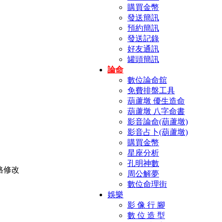
購買金幣
發送簡訊
預約簡訊
發送記錄
好友通訊
罐頭簡訊
論命
數位論命舘
免費排盤工具
葫蘆墩 優生造命
葫蘆墩 八字命書
影音論命(葫蘆墩)
影音占卜(葫蘆墩)
購買金幣
星座分析
孔明神數
周公解夢
數位命理街
娛樂
影 像 行 腳
數 位 造 型