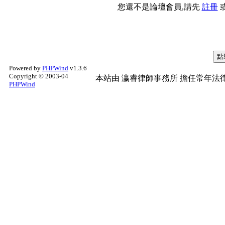
您還不是論壇會員,請先
註冊
Powered by
PHPWind
v1.3.6
Copyright © 2003-04
本站由
瀛睿律師事務所
擔任常年法律
PHPWind