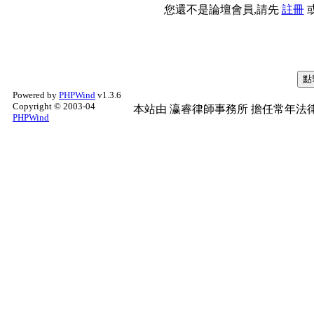
您還不是論壇會員,請先
註冊
Powered by
PHPWind
v1.3.6
Copyright © 2003-04
本站由
瀛睿律師事務所
擔任常年法律
PHPWind