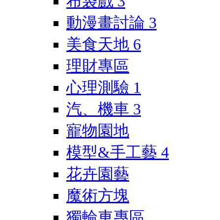
布袋戲
3
動漫畫討論
3
美食天地
6
理財專區
心理測驗
1
汽、機車
3
寵物園地
模型&手工藝
4
花卉園藝
魔術方塊
獨輪車專區