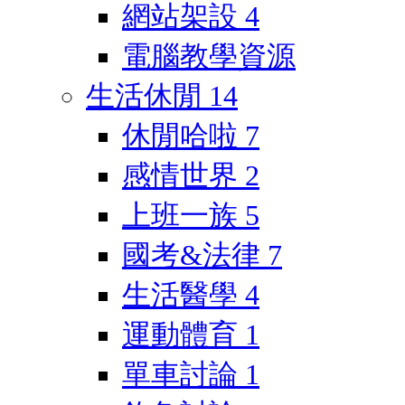
網站架設
4
電腦教學資源
生活休閒
14
休閒哈啦
7
感情世界
2
上班一族
5
國考&法律
7
生活醫學
4
運動體育
1
單車討論
1