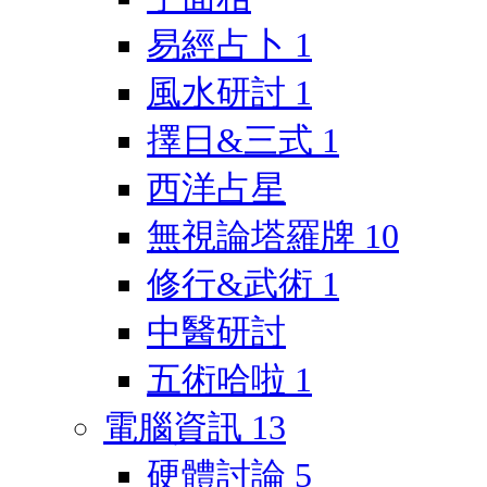
易經占卜
1
風水研討
1
擇日&三式
1
西洋占星
無視論塔羅牌
10
修行&武術
1
中醫研討
五術哈啦
1
電腦資訊
13
硬體討論
5