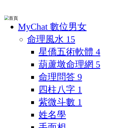
MyChat 數位男女
命理風水
15
星僑五術軟體
4
葫蘆墩命理網
5
命理問答
9
四柱八字
1
紫微斗數
1
姓名學
手面相