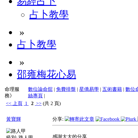
易經占卜
占卜教學
»
占卜教學
»
邵雍梅花心易
命理服
數位論命舘
|
免費排盤
|
星僑易學
|
五術書籍
|
數位
務》
絲專頁
|
<<
上頁
1
2
>>
(共 2 頁)
黃寶輝
分享:
感謝大大的分享
級別:
路人甲