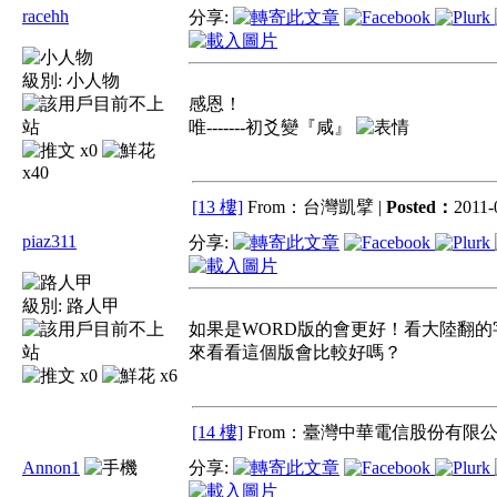
racehh
分享:
級別:
小人物
感恩！
唯-------初爻變『咸』
x0
x40
[13 樓]
From：台灣凱擘 |
Posted：
2011-
piaz311
分享:
級別:
路人甲
如果是WORD版的會更好！看大陸翻的
來看看這個版會比較好嗎？
x0
x6
[14 樓]
From：臺灣中華電信股份有限公
Annon1
分享: