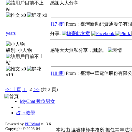
感謝大大分享
x0
x0
[17 樓]
From：臺灣新世紀資通股份有限
years
分享:
級別:
小人物
感謝大大無私分享，謝謝。
x0
[18 樓]
From：臺灣中華電信股份有限公
x19
<<
上頁
1
2
>>
(共 2 頁)
MyChat 數位男女
»
占卜教學
Powered by
PHPWind
v1.3.6
Copyright © 2003-04
本站由
瀛睿律師事務所
擔任常年法律