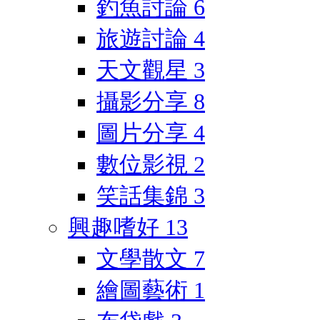
釣魚討論
6
旅遊討論
4
天文觀星
3
攝影分享
8
圖片分享
4
數位影視
2
笑話集錦
3
興趣嗜好
13
文學散文
7
繪圖藝術
1