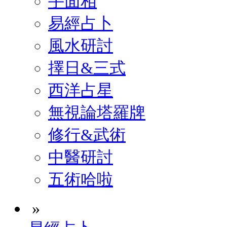
手面相
易經占卜
風水研討
擇日&三式
西洋占星
無視論塔羅牌
修行&武術
中醫研討
五術哈啦
»