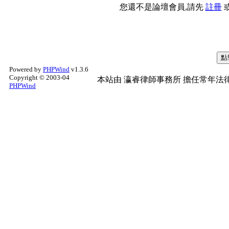
您還不是論壇會員,請先
註冊
Powered by
PHPWind
v1.3.6
Copyright © 2003-04
本站由
瀛睿律師事務所
擔任常年法律
PHPWind