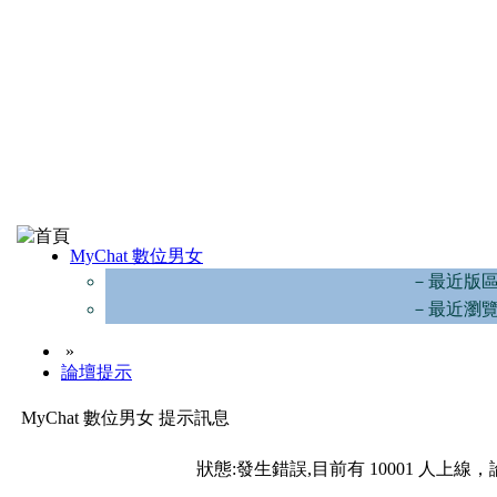
MyChat 數位男女
－最近版
－最近瀏
»
論壇提示
MyChat 數位男女 提示訊息
狀態:發生錯誤,目前有 10001 人上線