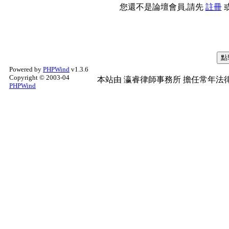
您還不是論壇會員,請先
註冊
Powered by
PHPWind
v1.3.6
Copyright © 2003-04
本站由
瀛睿律師事務所
擔任常年法律
PHPWind