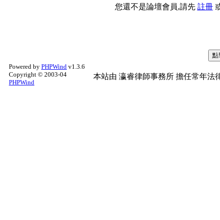
您還不是論壇會員,請先
註冊
Powered by
PHPWind
v1.3.6
Copyright © 2003-04
本站由
瀛睿律師事務所
擔任常年法律
PHPWind