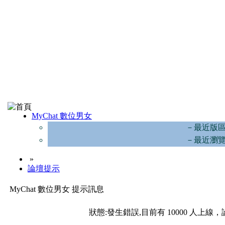
MyChat 數位男女
－最近版
－最近瀏
»
論壇提示
MyChat 數位男女 提示訊息
狀態:發生錯誤,目前有 10000 人上線