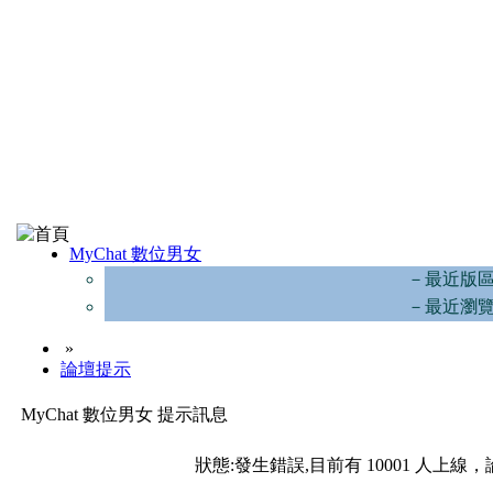
MyChat 數位男女
－最近版
－最近瀏
»
論壇提示
MyChat 數位男女 提示訊息
狀態:發生錯誤,目前有 10001 人上線