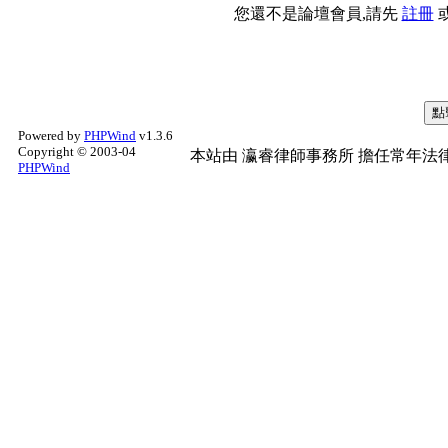
您還不是論壇會員,請先
註冊
Powered by
PHPWind
v1.3.6
Copyright © 2003-04
本站由
瀛睿律師事務所
擔任常年法律
PHPWind