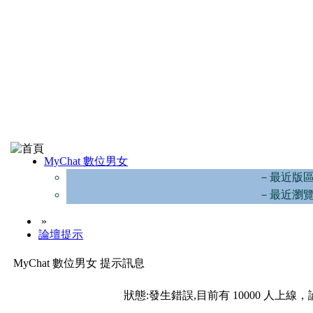
MyChat 數位男女
－最近版
－最近瀏
»
論壇提示
MyChat 數位男女 提示訊息
狀態:發生錯誤,目前有 10000 人上線