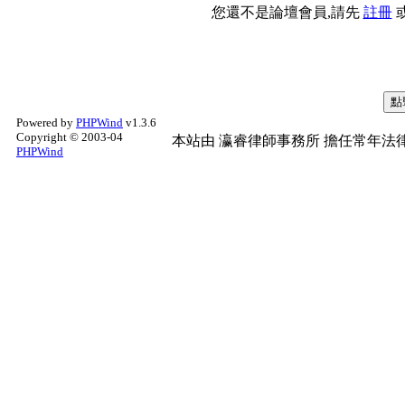
您還不是論壇會員,請先
註冊
Powered by
PHPWind
v1.3.6
Copyright © 2003-04
本站由
瀛睿律師事務所
擔任常年法律
PHPWind