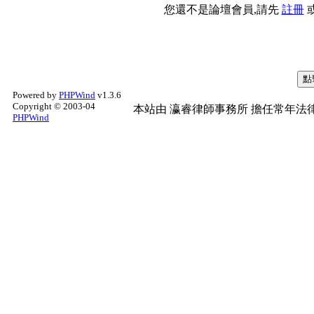
您還不是論壇會員,請先
註冊
Powered by
PHPWind
v1.3.6
Copyright © 2003-04
本站由
瀛睿律師事務所
擔任常年法律
PHPWind