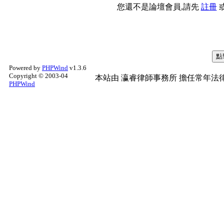
您還不是論壇會員,請先
註冊
Powered by
PHPWind
v1.3.6
Copyright © 2003-04
本站由
瀛睿律師事務所
擔任常年法律
PHPWind