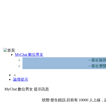
MyChat 數位男女
－最近版
－最近瀏
»
論壇提示
MyChat 數位男女 提示訊息
狀態:發生錯誤,目前有 10000 人上線