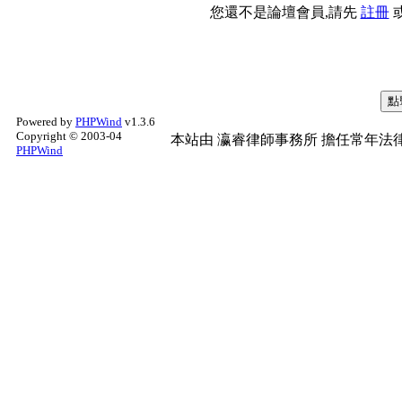
您還不是論壇會員,請先
註冊
Powered by
PHPWind
v1.3.6
Copyright © 2003-04
本站由
瀛睿律師事務所
擔任常年法律
PHPWind