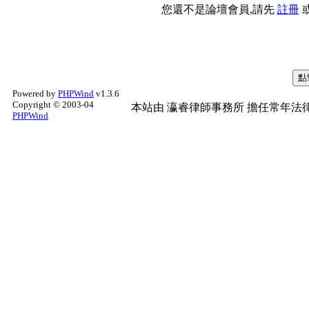
您還不是論壇會員,請先
註冊
Powered by
PHPWind
v1.3.6
Copyright © 2003-04
本站由
瀛睿律師事務所
擔任常年法律
PHPWind