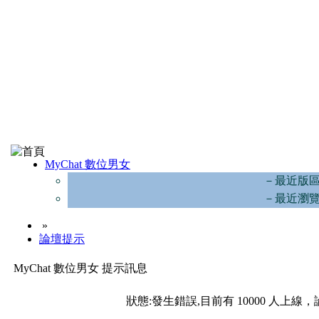
MyChat 數位男女
－最近版
－最近瀏
»
論壇提示
MyChat 數位男女 提示訊息
狀態:發生錯誤,目前有 10000 人上線