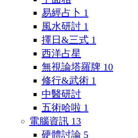
易經占卜
1
風水研討
1
擇日&三式
1
西洋占星
無視論塔羅牌
10
修行&武術
1
中醫研討
五術哈啦
1
電腦資訊
13
硬體討論
5