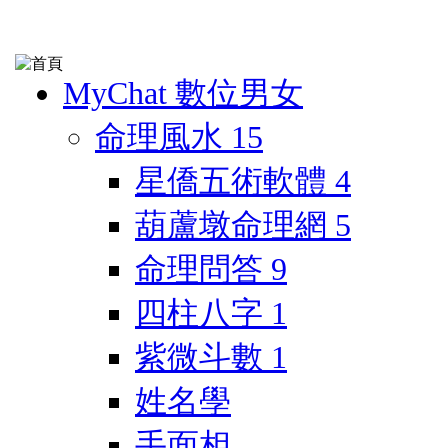
MyChat 數位男女
命理風水
15
星僑五術軟體
4
葫蘆墩命理網
5
命理問答
9
四柱八字
1
紫微斗數
1
姓名學
手面相