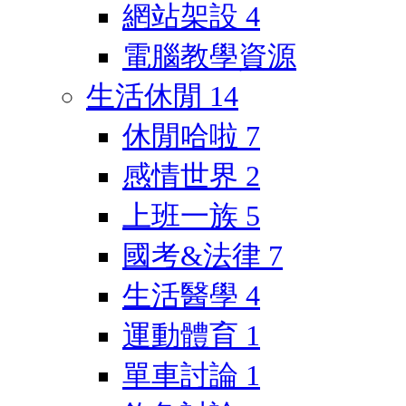
網站架設
4
電腦教學資源
生活休閒
14
休閒哈啦
7
感情世界
2
上班一族
5
國考&法律
7
生活醫學
4
運動體育
1
單車討論
1