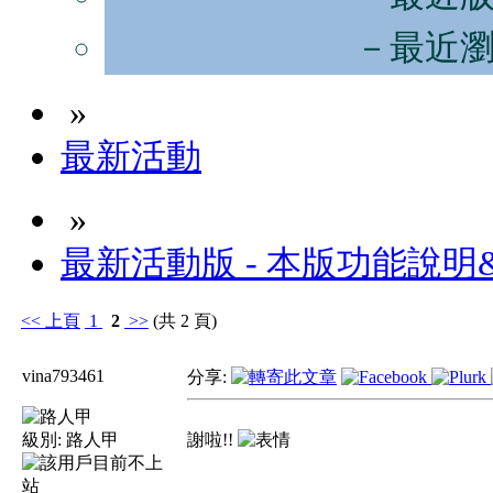
－最近
»
最新活動
»
最新活動版 - 本版功能說明
<<
上頁
1
2
>>
(共 2 頁)
vina793461
分享:
級別:
路人甲
謝啦!!