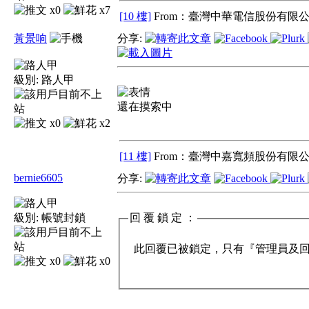
x0
x7
[10 樓]
From：臺灣中華電信股份有限公
黃景响
分享:
級別:
路人甲
還在摸索中
x0
x2
[11 樓]
From：臺灣中嘉寬頻股份有限公
bernie6605
分享:
級別:
帳號封鎖
回 覆 鎖 定 ：
此回覆已被鎖定，只有『管理員及回覆
x0
x0