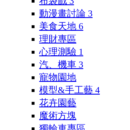
布袋戲
3
動漫畫討論
3
美食天地
6
理財專區
心理測驗
1
汽、機車
3
寵物園地
模型&手工藝
4
花卉園藝
魔術方塊
獨輪車專區