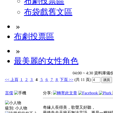
布劇投票區
布袋戲舊文區
»
布劇投票區
»
最美麗的女性角色
04:00 ~ 4:30 
<<
上頁
1
2
3
4
5
6
7
8
下頁
>>
(共 11 頁)
言儒
分享:
奇緣人長得美，歌聲又好聽，
級別:
小人物
最後失去天籟石無法言語，更是一種缺