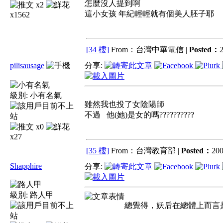
怎麼沒人提到啊
x2
這小女孩 年紀輕輕就有個美人胚子耶
x1562
[34 樓]
From：台灣中華電信 |
Posted：
2
pilisausage
分享:
級別:
小有名氣
雖然我也投了女陰陽師
不過 他(她)是女的嗎??????????
x0
x27
[35 樓]
From：台灣教育部 |
Posted：
200
Shapphire
分享:
級別:
路人甲
總覺得，妖后在總體上而言