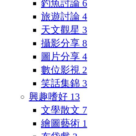
釣魚討論
6
旅遊討論
4
天文觀星
3
攝影分享
8
圖片分享
4
數位影視
2
笑話集錦
3
興趣嗜好
13
文學散文
7
繪圖藝術
1