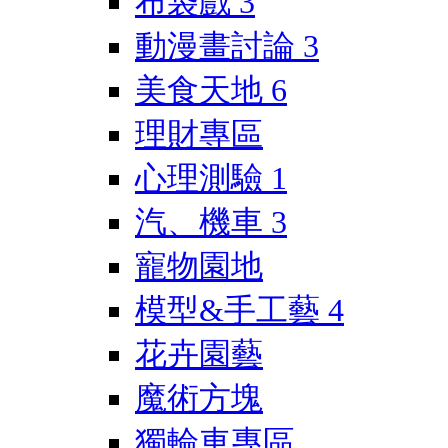
布袋戲
3
動漫畫討論
3
美食天地
6
理財專區
心理測驗
1
汽、機車
3
寵物園地
模型&手工藝
4
花卉園藝
魔術方塊
獨輪車專區