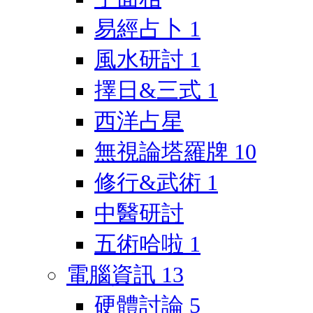
易經占卜
1
風水研討
1
擇日&三式
1
西洋占星
無視論塔羅牌
10
修行&武術
1
中醫研討
五術哈啦
1
電腦資訊
13
硬體討論
5