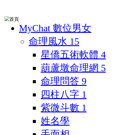
MyChat 數位男女
命理風水
15
星僑五術軟體
4
葫蘆墩命理網
5
命理問答
9
四柱八字
1
紫微斗數
1
姓名學
手面相