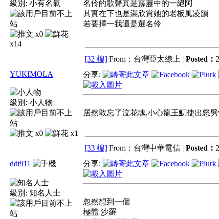
級別:
小有名氣
名伶的歌聲真是霹靂中的一絕阿
其實在下也是滿欣賞她的老板風凌韻
若要擇一我還是選名伶
x0
x14
[32 樓]
From：台灣亞太線上 |
Posted：
2
YUKIMOLA
分享:
級別:
小人物
居然敢忘了泣花魂,小心龍王魛使出怒劈
x0
x1
[33 樓]
From：台灣中華電信 |
Posted：
2
ddt911
分享:
級別:
知名人士
忽然想到一個
極體 沙羅