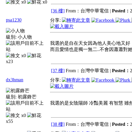
x0
x0
[36 樓]
From：台灣中華電信 |
Posted：
2
psa1230
分享:
級別:
小人物
我選的是自在天女因為他人美心地又好
而且愛情也是獨一無二..不會因蕭蕭對
x0
x23
[37 樓]
From：台灣中華電信 |
Posted：
2
dx3hman
分享:
級別:
初露鋒芒
我選的是女陰陽師 冷豔美麗 有智慧 
x0
x55
[38 樓]
From：台灣中華電信 |
Posted：
2