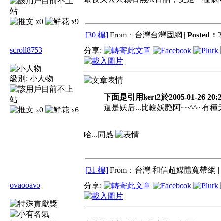
x0
x9
[30 樓]
From：台灣台灣固網 |
Posted：
2
scroll8753
分享:
級別:
小人物
下面是引用kert2於2005-01-26 20:
還是妖后...比較妖艷阿~~^^~有種
x0
x6
哈...同感
[31 樓]
From：台灣 和信超媒體寬帶網 |
ovaooavo
分享: