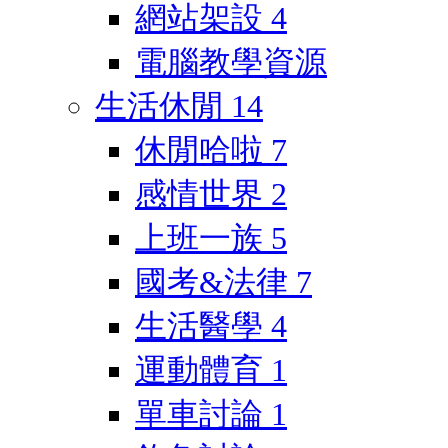
網站架設
4
電腦教學資源
生活休閒
14
休閒哈啦
7
感情世界
2
上班一族
5
國考&法律
7
生活醫學
4
運動體育
1
單車討論
1