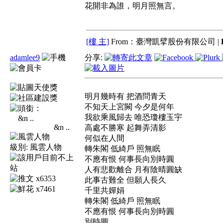
花開非為誰，明月照無言。
[樓 主]
From：臺灣凱擘股份有限公司 |
adamlee9
分享:
明月幾時有 把酒問青天
不知天上宮闕 今夕是何年
我欲乘風歸去 唯恐瓊樓玉宇
&n ..
高處不勝寒 起舞弄清影
何似在人間
級別:
風雲人物
轉朱閣 低綺戶 照無眠
不應有恨 何事長向別時圓
人有悲歡離合 月有陰晴圓缺
x6353
此事古難全 但願人長久
x7461
千里共嬋娟
轉朱閣 低綺戶 照無眠
不應有恨 何事長向別時圓
別時圓