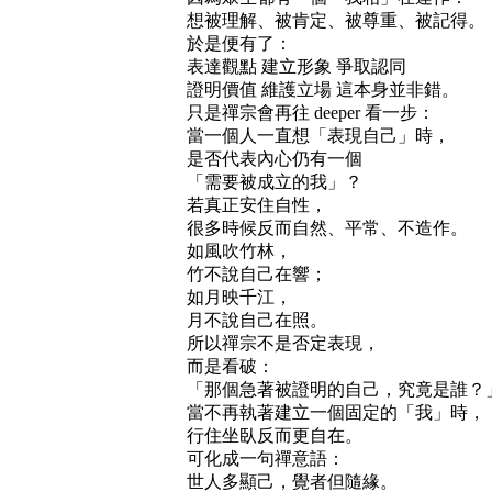
想被理解、被肯定、被尊重、被記得。
於是便有了：
表達觀點 建立形象 爭取認同
證明價值 維護立場 這本身並非錯。
只是禪宗會再往 deeper 看一步：
當一個人一直想「表現自己」時，
是否代表內心仍有一個
「需要被成立的我」？
若真正安住自性，
很多時候反而自然、平常、不造作。
如風吹竹林，
竹不說自己在響；
如月映千江，
月不說自己在照。
所以禪宗不是否定表現，
而是看破：
「那個急著被證明的自己，究竟是誰？
當不再執著建立一個固定的「我」時，
行住坐臥反而更自在。
可化成一句禪意語：
世人多顯己，覺者但隨緣。