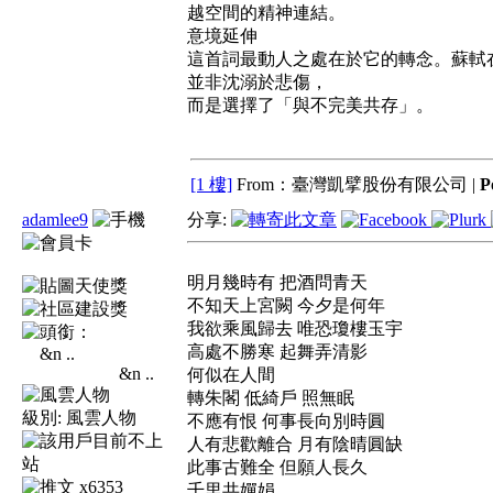
越空間的精神連結。
意境延伸
這首詞最動人之處在於它的轉念。蘇軾
並非沈溺於悲傷，
而是選擇了「與不完美共存」。
[1 樓]
From：臺灣凱擘股份有限公司 |
P
adamlee9
分享:
明月幾時有 把酒問青天
不知天上宮闕 今夕是何年
我欲乘風歸去 唯恐瓊樓玉宇
高處不勝寒 起舞弄清影
&n ..
何似在人間
轉朱閣 低綺戶 照無眠
級別:
風雲人物
不應有恨 何事長向別時圓
人有悲歡離合 月有陰晴圓缺
此事古難全 但願人長久
x6353
千里共嬋娟