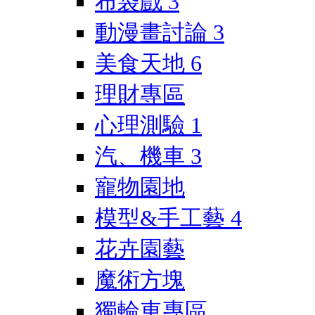
布袋戲
3
動漫畫討論
3
美食天地
6
理財專區
心理測驗
1
汽、機車
3
寵物園地
模型&手工藝
4
花卉園藝
魔術方塊
獨輪車專區