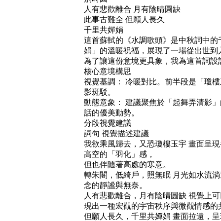
人有悲歡離合 月有陰晴圓缺
此事古難全 但願人長久
千里共嬋娟
這首蘇軾的《水調歌頭》是中秋詞中的
娟」的溫暖祝福，展現了一場從出世到
為了讓這份意境更具象，我為這首詞設
核心意境構思
視覺基調： 冷暖對比。前半段是「瓊
影斑駁。
動態意象： 建議聚焦於「起舞弄清影
話的優美動勢。
分段視覺建議
詞句 視覺描述建議
我欲乘風歸去，又恐瓊樓玉宇 畫面呈
高空的「羽化」感，
但也伴隨著高處的寒意。
轉朱閣，低綺戶，照無眠 月光如水流
念的靜謐與無奈。
人有悲歡離合，月有陰晴圓缺 視覺上
現出一種宏觀的宇宙秩序與微觀情感的
但願人長久，千里共嬋娟 畫面拉遠，