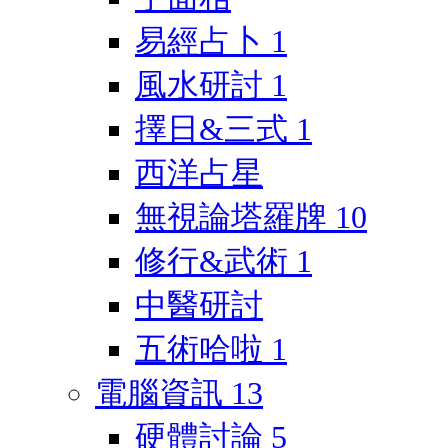
易經占卜
1
風水研討
1
擇日&三式
1
西洋占星
無視論塔羅牌
10
修行&武術
1
中醫研討
五術哈啦
1
電腦資訊
13
硬體討論
5