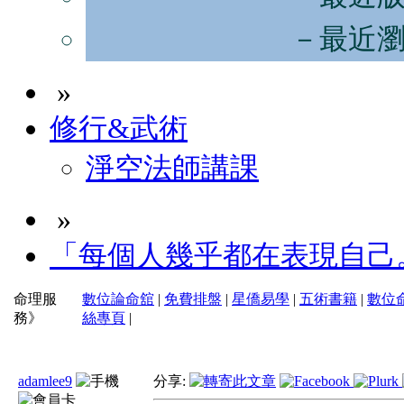
－最近
»
修行&武術
淨空法師講課
»
「每個人幾乎都在表現自己
命理服
數位論命舘
|
免費排盤
|
星僑易學
|
五術書籍
|
數位
務》
絲專頁
|
adamlee9
分享: