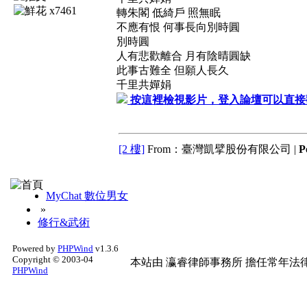
x7461
轉朱閣 低綺戶 照無眠
不應有恨 何事長向別時圓
別時圓
人有悲歡離合 月有陰晴圓缺
此事古難全 但願人長久
千里共嬋娟
按這裡檢視影片，登入論壇可以直接
[2 樓]
From：臺灣凱擘股份有限公司 |
P
MyChat 數位男女
»
修行&武術
Powered by
PHPWind
v1.3.6
Copyright © 2003-04
本站由
瀛睿律師事務所
擔任常年法律
PHPWind