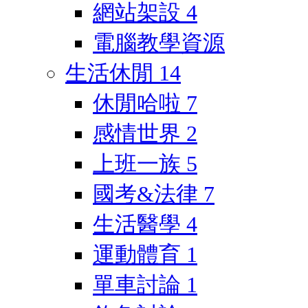
網站架設
4
電腦教學資源
生活休閒
14
休閒哈啦
7
感情世界
2
上班一族
5
國考&法律
7
生活醫學
4
運動體育
1
單車討論
1