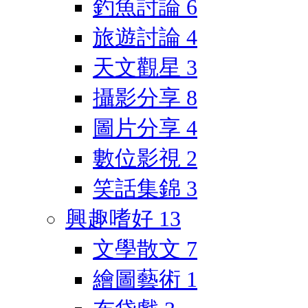
釣魚討論
6
旅遊討論
4
天文觀星
3
攝影分享
8
圖片分享
4
數位影視
2
笑話集錦
3
興趣嗜好
13
文學散文
7
繪圖藝術
1