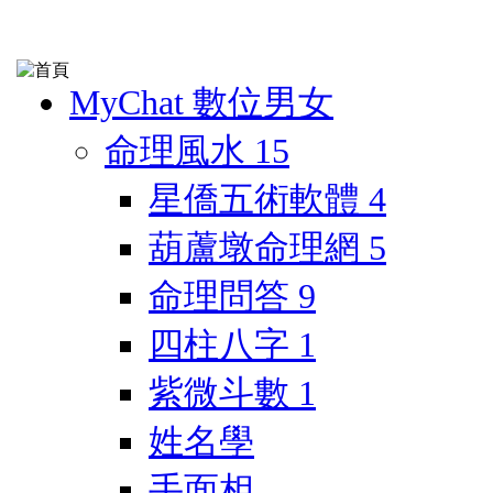
MyChat 數位男女
命理風水
15
星僑五術軟體
4
葫蘆墩命理網
5
命理問答
9
四柱八字
1
紫微斗數
1
姓名學
手面相