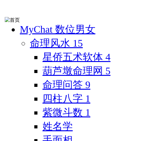
MyChat 数位男女
命理风水
15
星侨五术软体
4
葫芦墩命理网
5
命理问答
9
四柱八字
1
紫微斗数
1
姓名学
手面相