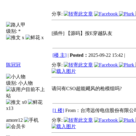
分享:
级别:
*
[插件] 【源码】按E穿越队友
x
x
[楼 主]
|
Posted：
2025-09-22 15:42 |
陈冠冠
分享:
级别:
小人物
请问有CSO超能飓风的枪模组吗?
x0
x13
[1 楼]
From：台湾远传电信股份有限公司
amore12
分享: