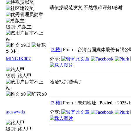
请依据规范发文,不然很难评分!感谢
级别:
总版主
x913
[2 楼]
From：台湾台固媒体股份有限公司
x4344
MINGJK007
分享:
级别:
路人甲
哈哈找到源码了
x0
x0
[3 楼]
From：未知地址 |
Posted：
2025-1
asaswwda
分享:
级别:
路人甲