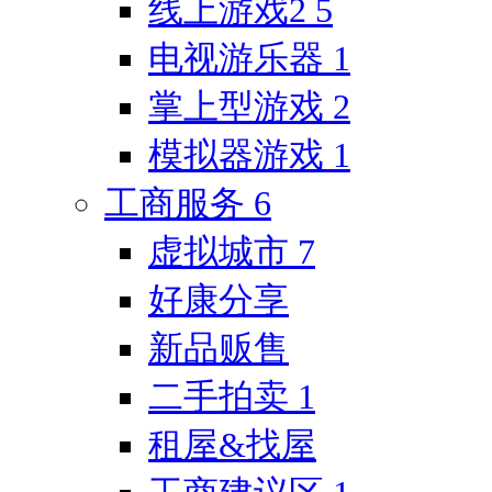
线上游戏2
5
电视游乐器
1
掌上型游戏
2
模拟器游戏
1
工商服务
6
虚拟城市
7
好康分享
新品贩售
二手拍卖
1
租屋&找屋