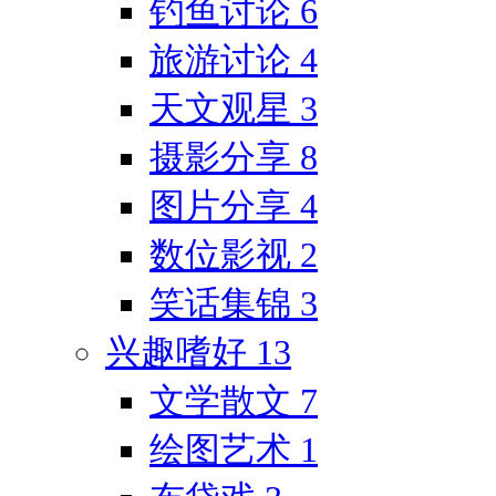
钓鱼讨论
6
旅游讨论
4
天文观星
3
摄影分享
8
图片分享
4
数位影视
2
笑话集锦
3
兴趣嗜好
13
文学散文
7
绘图艺术
1