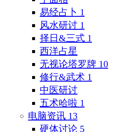
易经占卜
1
风水研讨
1
择日&三式
1
西洋占星
无视论塔罗牌
10
修行&武术
1
中医研讨
五术哈啦
1
电脑资讯
13
硬体讨论
5