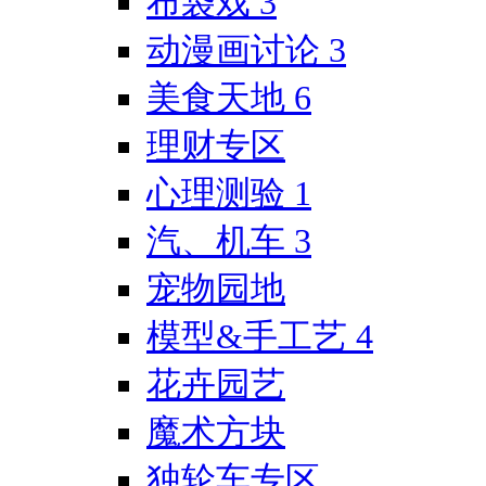
布袋戏
3
动漫画讨论
3
美食天地
6
理财专区
心理测验
1
汽、机车
3
宠物园地
模型&手工艺
4
花卉园艺
魔术方块
独轮车专区