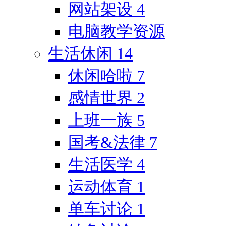
网站架设
4
电脑教学资源
生活休闲
14
休闲哈啦
7
感情世界
2
上班一族
5
国考&法律
7
生活医学
4
运动体育
1
单车讨论
1