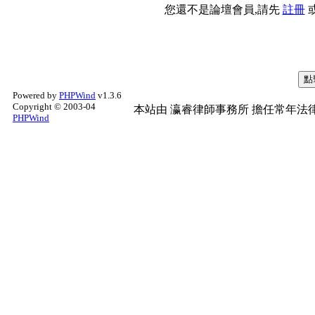
您還不是論壇會員,請先
註冊
Powered by
PHPWind
v1.3.6
Copyright © 2003-04
本站由
瀛睿律師事務所
擔任常年法律
PHPWind