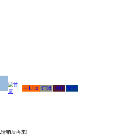
手机版
订阅
地图
繁体
 ,请稍后再来!