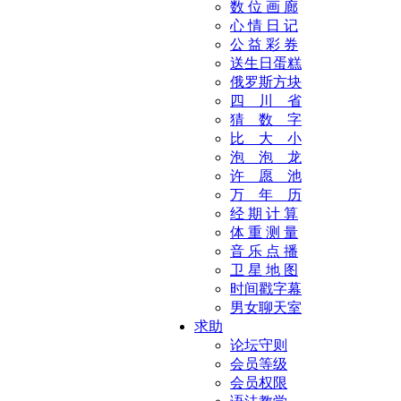
数 位 画 廊
心 情 日 记
公 益 彩 券
送生日蛋糕
俄罗斯方块
四 川 省
猜 数 字
比 大 小
泡 泡 龙
许 愿 池
万 年 历
经 期 计 算
体 重 测 量
音 乐 点 播
卫 星 地 图
时间戳字幕
男女聊天室
求助
论坛守则
会员等级
会员权限