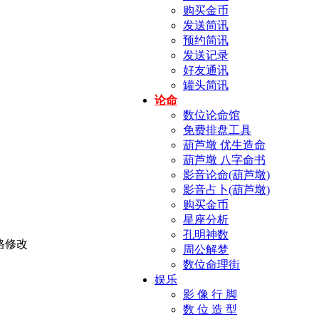
购买金币
发送简讯
预约简讯
发送记录
好友通讯
罐头简讯
论命
数位论命馆
免费排盘工具
葫芦墩 优生造命
葫芦墩 八字命书
影音论命(葫芦墩)
影音占卜(葫芦墩)
购买金币
星座分析
孔明神数
周公解梦
数位命理街
娱乐
影 像 行 脚
数 位 造 型